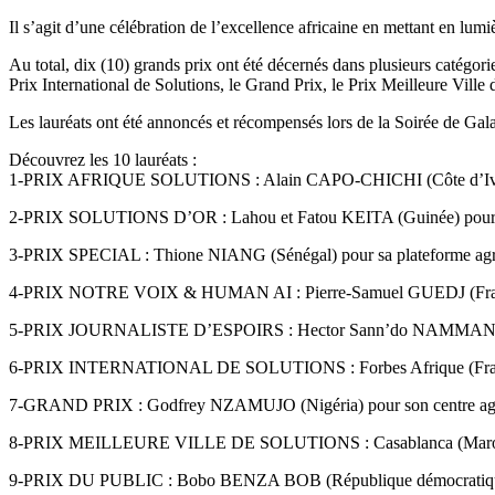
Il s’agit d’une célébration de l’excellence africaine en mettant en lumièr
Au total, dix (10) grands prix ont été décernés dans plusieurs catégori
Prix International de Solutions, le Grand Prix, le Prix Meilleure Ville d
Les lauréats ont été annoncés et récompensés lors de la Soirée de Gala
Découvrez les 10 lauréats :
1-PRIX AFRIQUE SOLUTIONS : Alain CAPO-CHICHI (Côte d’Ivoire
2-PRIX SOLUTIONS D’OR : Lahou et Fatou KEITA (Guinée) pour leur
3-PRIX SPECIAL : Thione NIANG (Sénégal) pour sa plateforme agri
4-PRIX NOTRE VOIX & HUMAN AI : Pierre-Samuel GUEDJ (France)
5-PRIX JOURNALISTE D’ESPOIRS : Hector Sann’do NAMMANGUE (Tog
6-PRIX INTERNATIONAL DE SOLUTIONS : Forbes Afrique (Fra
7-GRAND PRIX : Godfrey NZAMUJO (Nigéria) pour son centre agr
8-PRIX MEILLEURE VILLE DE SOLUTIONS : Casablanca (Maroc) po
9-PRIX DU PUBLIC : Bobo BENZA BOB (République démocratique d