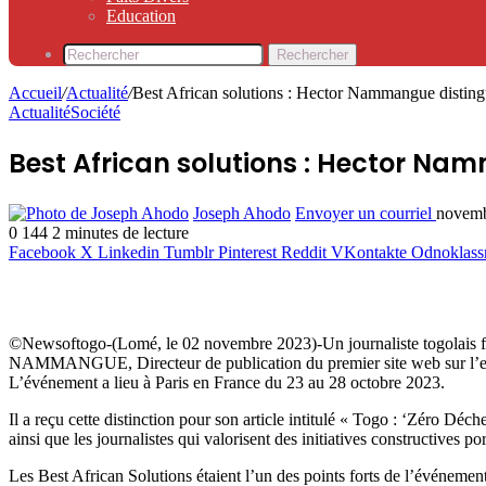
Education
Rechercher
Accueil
/
Actualité
/
Best African solutions : Hector Nammangue disting
Actualité
Société
Best African solutions : Hector Na
Joseph Ahodo
Envoyer un courriel
novemb
0
144
2 minutes de lecture
Facebook
X
Linkedin
Tumblr
Pinterest
Reddit
VKontakte
Odnoklass
©Newsoftogo-(Lomé, le 02 novembre 2023)-Un journaliste togolais fait 
NAMMANGUE, Directeur de publication du premier site web sur l’env
L’événement a lieu à Paris en France du 23 au 28 octobre 2023.
Il a reçu cette distinction pour son article intitulé « Togo : ‘Zéro D
ainsi que les journalistes qui valorisent des initiatives constructives po
Les Best African Solutions étaient l’un des points forts de l’événement