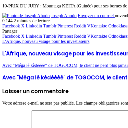
10-PRIX DU JURY : Mountaga KEITA (Guinée) pour ses bornes de télém
Joseph Ahodo
Envoyer un courriel
novemb
0
144
2 minutes de lecture
Facebook
X
Linkedin
Tumblr
Pinterest
Reddit
VKontakte
Odnoklass
Partager
Facebook
X
Linkedin
Tumblr
Pinterest
Reddit
VKontakte
Odnoklass
L'Afrique, nouveau visage pour les investisseurs
L'Afrique, nouveau visage pour les investisseu
Avec "Méga lé kèdèèèè" de TOGOCOM, le client ne perd plus jamais d
Avec "Méga lé kèdèèèè" de TOGOCOM, le client 
Laisser un commentaire
Votre adresse e-mail ne sera pas publiée.
Les champs obligatoires son