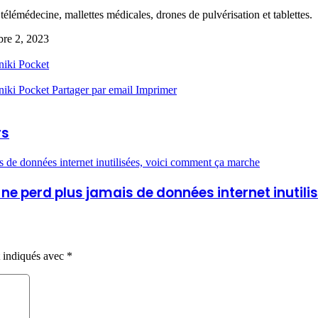
édecine, mallettes médicales, drones de pulvérisation et tablettes.
re 2, 2023
niki
Pocket
niki
Pocket
Partager par email
Imprimer
rs
e données internet inutilisées, voici comment ça marche
ne perd plus jamais de données internet inuti
t indiqués avec
*