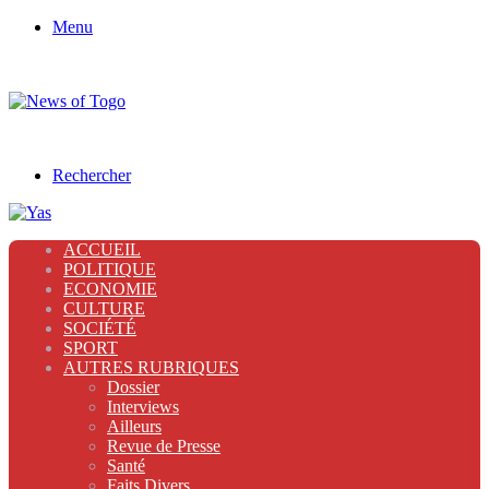
Menu
Rechercher
ACCUEIL
POLITIQUE
ECONOMIE
CULTURE
SOCIÉTÉ
SPORT
AUTRES RUBRIQUES
Dossier
Interviews
Ailleurs
Revue de Presse
Santé
Faits Divers