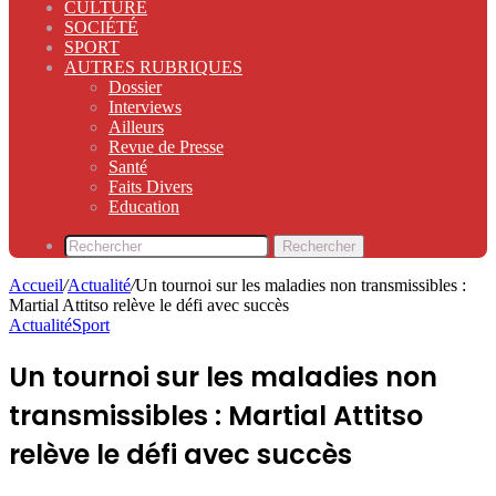
CULTURE
SOCIÉTÉ
SPORT
AUTRES RUBRIQUES
Dossier
Interviews
Ailleurs
Revue de Presse
Santé
Faits Divers
Education
Rechercher
Accueil
/
Actualité
/
Un tournoi sur les maladies non transmissibles :
Martial Attitso relève le défi avec succès
Actualité
Sport
Un tournoi sur les maladies non
transmissibles : Martial Attitso
relève le défi avec succès