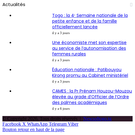
Actualités
Togo : la 4ᵉ Semaine nationale de la
petite enfance et de la famille
officiellement lancée
il y a 3 jours
Une économiste met son expertise
au service de l’autonomisation des
femmes rurales
il y a 3 jours
Éducation nationale : Patibouyou
Kirong promu au Cabinet ministériel
il y a 3 jours
CAMES : la Pr Prénam Houzou-Mouzou
élevée au grade d’Officier de l’Ordre
des palmes académiques
il y a 6 jours
© Copyright 2026, Tous droits réservés |
Newsoftogo.tg
Facebook
X
WhatsApp
Telegram
Viber
Bouton retour en haut de la page