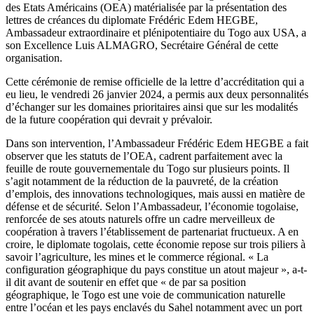
des Etats Américains (OEA) matérialisée par la présentation des
lettres de créances du diplomate Frédéric Edem HEGBE,
Ambassadeur extraordinaire et plénipotentiaire du Togo aux USA, a
son Excellence Luis ALMAGRO, Secrétaire Général de cette
organisation.
Cette cérémonie de remise officielle de la lettre d’accréditation qui a
eu lieu, le vendredi 26 janvier 2024, a permis aux deux personnalités
d’échanger sur les domaines prioritaires ainsi que sur les modalités
de la future coopération qui devrait y prévaloir.
Dans son intervention, l’Ambassadeur Frédéric Edem HEGBE a fait
observer que les statuts de l’OEA, cadrent parfaitement avec la
feuille de route gouvernementale du Togo sur plusieurs points. Il
s’agit notamment de la réduction de la pauvreté, de la création
d’emplois, des innovations technologiques, mais aussi en matière de
défense et de sécurité. Selon l’Ambassadeur, l’économie togolaise,
renforcée de ses atouts naturels offre un cadre merveilleux de
coopération à travers l’établissement de partenariat fructueux. A en
croire, le diplomate togolais, cette économie repose sur trois piliers à
savoir l’agriculture, les mines et le commerce régional. « La
configuration géographique du pays constitue un atout majeur », a-t-
il dit avant de soutenir en effet que « de par sa position
géographique, le Togo est une voie de communication naturelle
entre l’océan et les pays enclavés du Sahel notamment avec un port