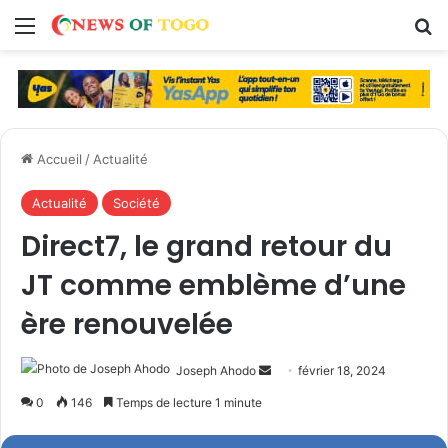
Menu
R
Accueil
/
Actualité
Actualité
Société
Direct7, le grand retour du
JT comme emblème d’une
ère renouvelée
Joseph Ahodo
E
février 18, 2024
n
0
146
Temps de lecture 1 minute
v
o