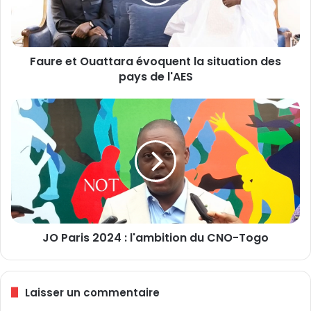
e
t
O
u
Faure et Ouattara évoquent la situation des
a
pays de l'AES
t
t
a
J
r
O
a
P
é
a
v
r
o
i
q
s
u
2
e
0
n
JO Paris 2024 : l'ambition du CNO-Togo
2
t
4
l
:
a
l
Laisser un commentaire
s
'
i
a