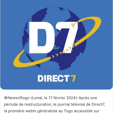
y
e
r
u
n
c
o
u
r
r
i
e
l
©Newsoftogo-(Lomé, le 17 février 2024)-Après une
période de restructuration, le journal télévisé de Direct7,
la première webtv généraliste au Togo accessible sur