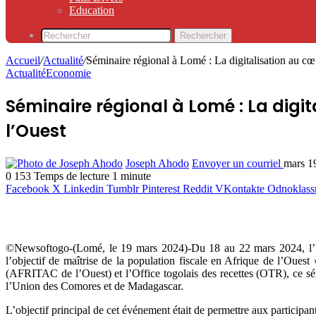
Education
Rechercher
Accueil
/
Actualité
/
Séminaire régional à Lomé : La digitalisation au cœu
Actualité
Economie
Séminaire régional à Lomé : La digit
l’Ouest
Joseph Ahodo
Envoyer un courriel
mars 1
0
153
Temps de lecture 1 minute
Facebook
X
Linkedin
Tumblr
Pinterest
Reddit
VKontakte
Odnoklass
©Newsoftogo-(Lomé, le 19 mars 2024)-Du 18 au 22 mars 2024, l’Hôte
l’objectif de maîtrise de la population fiscale en Afrique de l’Oues
(AFRITAC de l’Ouest) et l’Office togolais des recettes (OTR), ce sé
l’Union des Comores et de Madagascar.
L’objectif principal de cet événement était de permettre aux participant