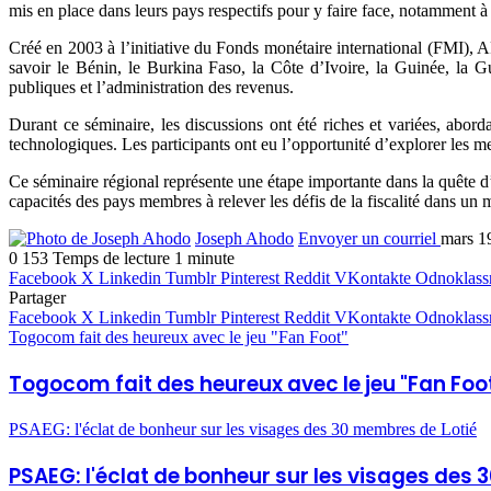
mis en place dans leurs pays respectifs pour y faire face, notamment à t
Créé en 2003 à l’initiative du Fonds monétaire international (FMI), 
savoir le Bénin, le Burkina Faso, la Côte d’Ivoire, la Guinée, la G
publiques et l’administration des revenus.
Durant ce séminaire, les discussions ont été riches et variées, aborda
technologiques. Les participants ont eu l’opportunité d’explorer les mei
Ce séminaire régional représente une étape importante dans la quête d’e
capacités des pays membres à relever les défis de la fiscalité dans u
Joseph Ahodo
Envoyer un courriel
mars 1
0
153
Temps de lecture 1 minute
Facebook
X
Linkedin
Tumblr
Pinterest
Reddit
VKontakte
Odnoklass
Partager
Facebook
X
Linkedin
Tumblr
Pinterest
Reddit
VKontakte
Odnoklass
Togocom fait des heureux avec le jeu "Fan Foot"
Togocom fait des heureux avec le jeu "Fan Foo
PSAEG: l'éclat de bonheur sur les visages des 30 membres de Lotié
PSAEG: l'éclat de bonheur sur les visages des