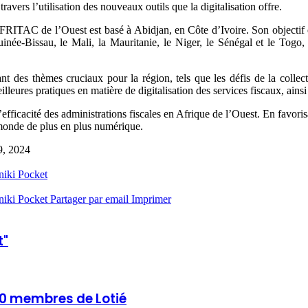
ravers l’utilisation des nouveaux outils que la digitalisation offre.
AFRITAC de l’Ouest est basé à Abidjan, en Côte d’Ivoire. Son objectif e
uinée-Bissau, le Mali, la Mauritanie, le Niger, le Sénégal et le Togo,
nt des thèmes cruciaux pour la région, tels que les défis de la collect
lleures pratiques en matière de digitalisation des services fiscaux, ains
fficacité des administrations fiscales en Afrique de l’Ouest. En favorisan
n monde de plus en plus numérique.
9, 2024
niki
Pocket
niki
Pocket
Partager par email
Imprimer
t"
 30 membres de Lotié