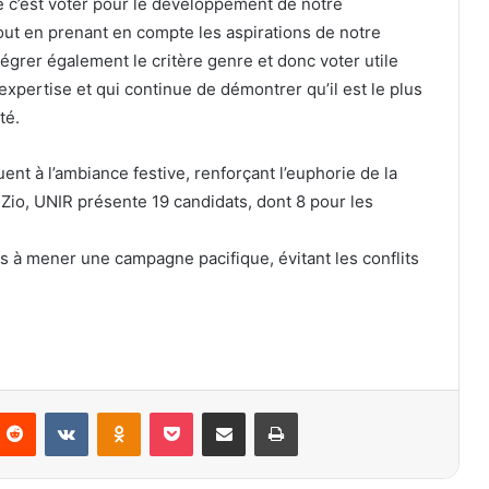
tile c’est voter pour le développement de notre
tout en prenant en compte les aspirations de notre
intégrer également le critère genre et donc voter utile
expertise et qui continue de démontrer qu’il est le plus
té.
uent à l’ambiance festive, renforçant l’euphorie de la
e Zio, UNIR présente 19 candidats, dont 8 pour les
s à mener une campagne pacifique, évitant les conflits
Reddit
VKontakte
Odnoklassniki
Pocket
Partager par email
Imprimer