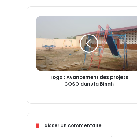
T
o
g
o
:
A
v
a
n
Togo : Avancement des projets
c
COSO dans la Binah
e
m
e
n
t
d
e
Laisser un commentaire
s
p