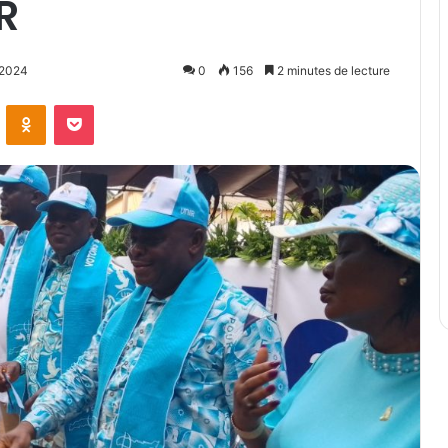
R
, 2024
0
156
2 minutes de lecture
ontakte
Odnoklassniki
Pocket