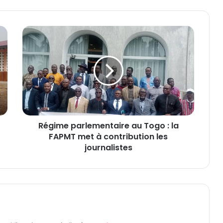
R
é
g
i
m
e
p
a
r
Régime parlementaire au Togo : la
l
FAPMT met à contribution les
e
m
journalistes
e
n
t
a
i
r
e