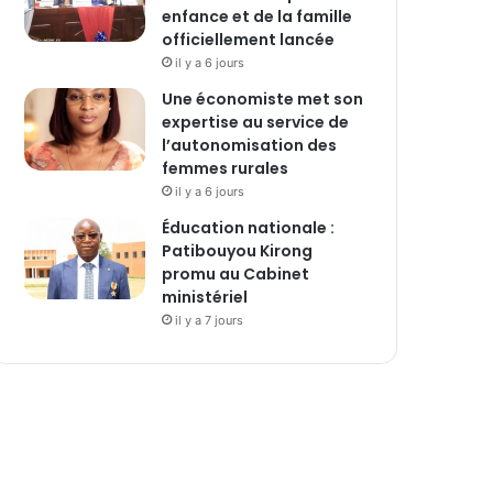
enfance et de la famille
officiellement lancée
il y a 6 jours
Une économiste met son
expertise au service de
l’autonomisation des
femmes rurales
il y a 6 jours
Éducation nationale :
Patibouyou Kirong
promu au Cabinet
ministériel
il y a 7 jours