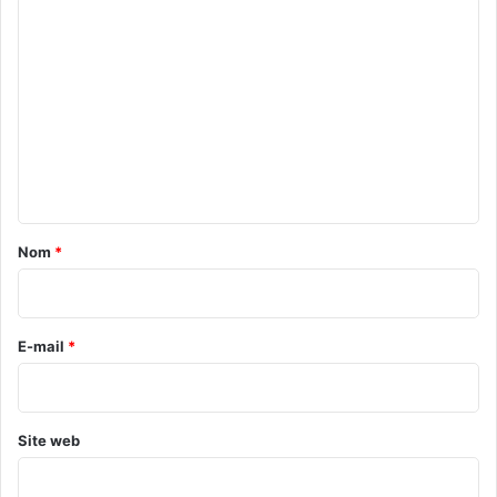
C
s
n
e
g
o
s
b
m
y
é
e
m
r
u
é
e
x
a
n
s
n
u
i
t
r
m
a
K
Nom
*
e
p
l
i
é
a
r
l
f
é
e
E-mail
*
l
"
a
*
m
m
e
Site web
d
e