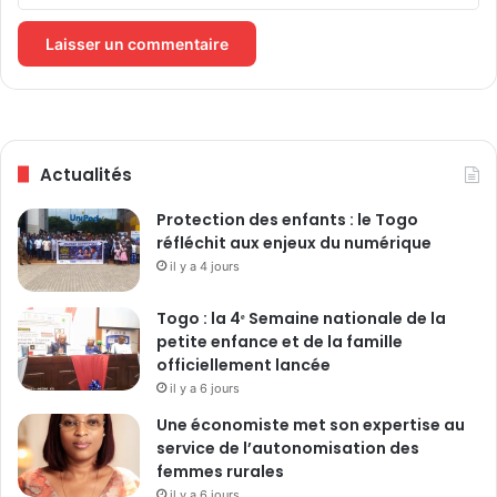
l
'
i
n
d
é
p
Actualités
e
n
Protection des enfants : le Togo
d
réfléchit aux enjeux du numérique
a
il y a 4 jours
n
c
e
Togo : la 4ᵉ Semaine nationale de la
petite enfance et de la famille
officiellement lancée
il y a 6 jours
Une économiste met son expertise au
service de l’autonomisation des
femmes rurales
il y a 6 jours