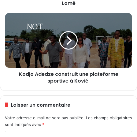
Lomé
s
m
i
K
s
o
e
d
s
j
a
o
u
A
x
d
e
e
n
d
c
Kodjo Adedze construit une plateforme
z
h
sportive à Kovié
e
è
c
r
o
e
n
Laisser un commentaire
s
s
a
t
Votre adresse e-mail ne sera pas publiée.
Les champs obligatoires
u
r
P
sont indiqués avec
*
u
o
i
C