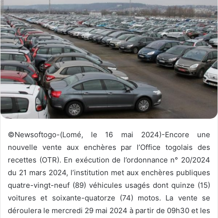
e
r
u
n
c
o
u
r
r
i
e
l
©Newsoftogo-(Lomé, le 16 mai 2024)-Encore une
nouvelle vente aux enchères par l’Office togolais des
recettes (OTR). En exécution de l’ordonnance n° 20/2024
du 21 mars 2024, l’institution met aux enchères publiques
quatre-vingt-neuf (89) véhicules usagés dont quinze (15)
voitures et soixante-quatorze (74) motos. La vente se
déroulera le mercredi 29 mai 2024 à partir de 09h30 et les