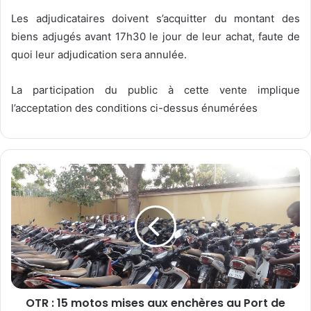
Les adjudicataires doivent s’acquitter du montant des
biens adjugés avant 17h30 le jour de leur achat, faute de
quoi leur adjudication sera annulée.
La participation du public à cette vente implique
l’acceptation des conditions ci-dessus énumérées
O
T
R
:
1
5
m
o
t
OTR : 15 motos mises aux enchères au Port de
o