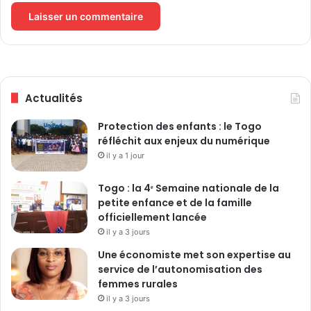
à
K
o
v
i
é
Actualités
Protection des enfants : le Togo
réfléchit aux enjeux du numérique
il y a 1 jour
Togo : la 4ᵉ Semaine nationale de la
petite enfance et de la famille
officiellement lancée
il y a 3 jours
Une économiste met son expertise au
service de l’autonomisation des
femmes rurales
il y a 3 jours