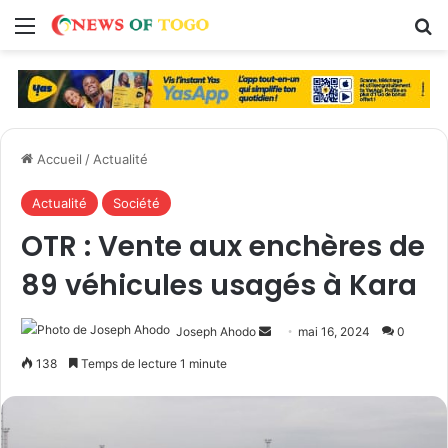
Menu
R
Accueil
/
Actualité
Actualité
Société
OTR : Vente aux enchères de
89 véhicules usagés à Kara
Joseph Ahodo
E
mai 16, 2024
0
n
138
Temps de lecture 1 minute
v
o
y