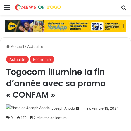
Menu
R
Accueil
/
Actualité
Actualité
Economie
Togocom illumine la fin
d’année avec sa promo
« CONFAM »
Joseph Ahodo
E
novembre 19, 2024
n
0
172
2 minutes de lecture
v
o