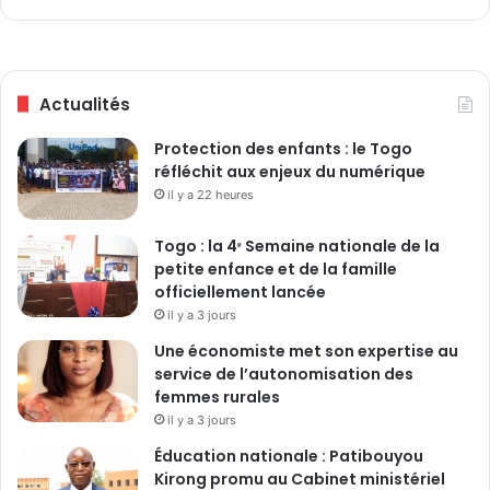
a
u
r
e
g
O
e
u
Actualités
n
a
t
t
Protection des enfants : le Togo
t
réfléchit aux enjeux du numérique
a
il y a 22 heures
r
a
s
Togo : la 4ᵉ Semaine nationale de la
o
petite enfance et de la famille
i
officiellement lancée
t
il y a 3 jours
c
Une économiste met son expertise au
a
service de l’autonomisation des
n
femmes rurales
d
il y a 3 jours
i
d
Éducation nationale : Patibouyou
a
Kirong promu au Cabinet ministériel