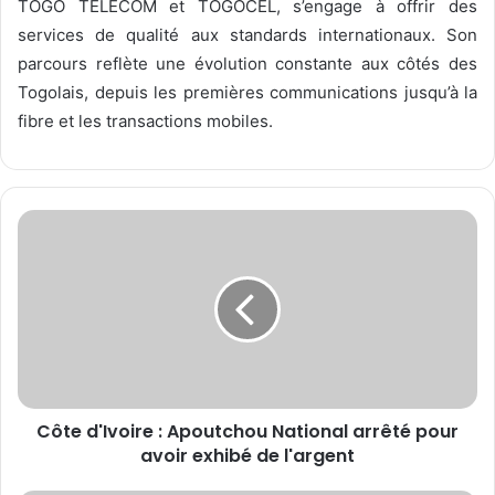
TOGO TELECOM et TOGOCEL, s’engage à offrir des
services de qualité aux standards internationaux. Son
parcours reflète une évolution constante aux côtés des
Togolais, depuis les premières communications jusqu’à la
fibre et les transactions mobiles.
C
ô
t
e
d
'
I
v
o
Côte d'Ivoire : Apoutchou National arrêté pour
i
avoir exhibé de l'argent
r
e