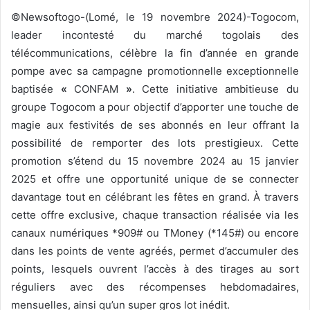
y
©Newsoftogo-(Lomé, le 19 novembre 2024)-Togocom,
e
leader incontesté du marché togolais des
r
télécommunications, célèbre la fin d’année en grande
u
pompe avec sa campagne promotionnelle exceptionnelle
n
baptisée
«
CONFAM
»
. Cette initiative ambitieuse du
c
groupe Togocom a pour objectif d’apporter une touche de
o
magie aux festivités de ses abonnés en leur offrant la
u
possibilité de remporter des lots prestigieux. Cette
r
promotion s’étend du 15 novembre 2024 au 15 janvier
r
2025 et offre une opportunité unique de se connecter
i
davantage tout en célébrant les fêtes en grand. À travers
e
l
cette offre exclusive, chaque transaction réalisée via les
canaux numériques *909# ou TMoney (*145#) ou encore
dans les points de vente agréés, permet d’accumuler des
points, lesquels ouvrent l’accès à des tirages au sort
réguliers avec des récompenses hebdomadaires,
mensuelles, ainsi qu’un super gros lot inédit.