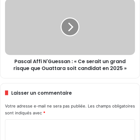
:
P
A
a
p
s
o
c
u
a
t
l
c
A
h
f
o
f
u
Pascal Affi N'Guessan : « Ce serait un grand
i
N
risque que Ouattara soit candidat en 2025 »
N
a
'
t
G
i
u
Laisser un commentaire
o
e
n
s
Votre adresse e-mail ne sera pas publiée.
Les champs obligatoires
a
s
l
sont indiqués avec
*
a
a
n
C
r
:
r
«
o
ê
C