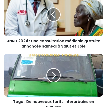
N
R
D
2
0
2
4
:
JNRD 2024 : Une consultation médicale gratuite
U
annoncée samedi à Salut et Joie
n
e
c
T
o
o
n
g
s
o
u
:
l
D
t
e
a
n
t
o
i
Togo : De nouveaux tarifs interurbains en
u
o
vigueur
v