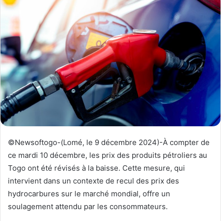
y
e
r
u
n
c
o
u
r
r
i
e
©Newsoftogo-(Lomé, le 9 décembre 2024)-À compter de
l
ce mardi 10 décembre, les prix des produits pétroliers au
Togo ont été révisés à la baisse. Cette mesure, qui
intervient dans un contexte de recul des prix des
hydrocarbures sur le marché mondial, offre un
soulagement attendu par les consommateurs.