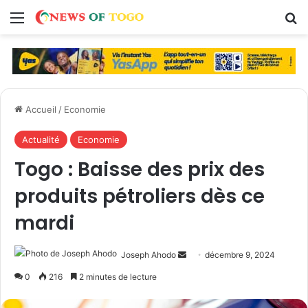
Menu
R
Accueil
/
Economie
Actualité
Economie
Togo : Baisse des prix des
produits pétroliers dès ce
mardi
Joseph Ahodo
E
décembre 9, 2024
n
0
216
2 minutes de lecture
v
o