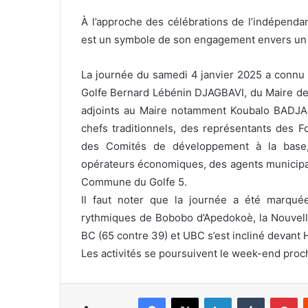
À l’approche des célébrations de l’indépendanc
est un symbole de son engagement envers un To
La journée du samedi 4 janvier 2025 a connu 
Golfe Bernard Lébénin DJAGBAVI, du Maire d
adjoints au Maire notamment Koubalo BADJAM
chefs traditionnels, des représentants des F
des Comités de développement à la base,
opérateurs économiques, des agents municipau
Commune du Golfe 5.
Il faut noter que la journée a été marqué
rythmiques de Bobobo d’Apedokoè, la Nouvelle
BC (65 contre 39) et UBC s’est incliné devant H
Les activités se poursuivent le week-end proch
Facebook
X
Linkedin
Tumblr
Pinterest