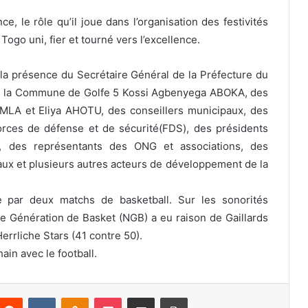
e, le rôle qu’il joue dans l’organisation des festivités
go uni, fier et tourné vers l’excellence.
la présence du Secrétaire Général de la Préfecture du
e la Commune de Golfe 5 Kossi Agbenyega ABOKA, des
LA et Eliya AHOTU, des conseillers municipaux, des
orces de défense et de sécurité(FDS), des présidents
 des représentants des ONG et associations, des
x et plusieurs autres acteurs de développement de la
e par deux matchs de basketball. Sur les sonorités
 Génération de Basket (NGB) a eu raison de Gaillards
errliche Stars (41 contre 50).
ain avec le football.
Reddit
VKontakte
Odnoklassniki
Pocket
Partager par email
Imprimer