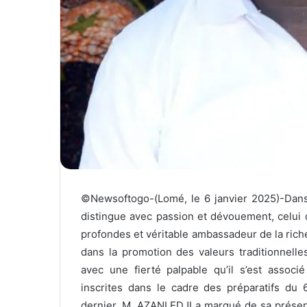
e
l
©Newsoftogo-(Lomé, le 6 janvier 2025)-Dans l
distingue avec passion et dévouement, celu
profondes et véritable ambassadeur de la riche
dans la promotion des valeurs traditionnelles
avec une fierté palpable qu’il s’est associé
inscrites dans le cadre des préparatifs du
dernier, M. AZANLEDJI a marqué de sa présence