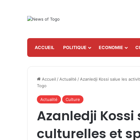
ACCUEIL
POLITIQUE
ECONOMIE
C
Accueil
/
Actualité
/
Azanledji Kossi salue les activ
Togo
Actualité
Culture
Azanledji Kossi 
culturelles et s