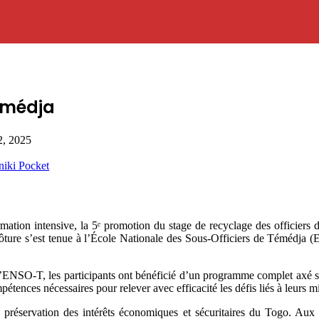
Témédja
2, 2025
niki
Pocket
ion intensive, la 5ᵉ promotion du stage de recyclage des officiers d
ure s’est tenue à l’École Nationale des Sous-Officiers de Témédja (EN
’ENSO-T, les participants ont bénéficié d’un programme complet axé sur 
pétences nécessaires pour relever avec efficacité les défis liés à leurs m
 préservation des intérêts économiques et sécuritaires du Togo. Aux c