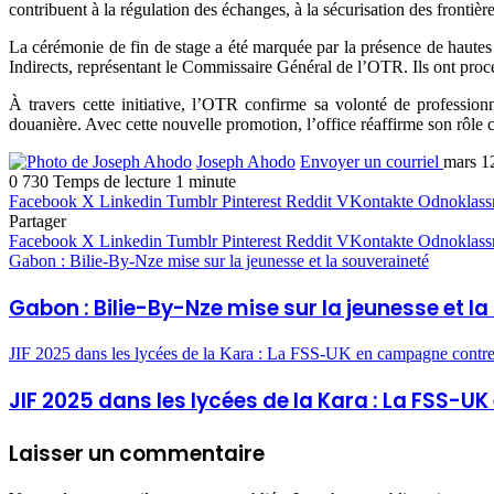
contribuent à la régulation des échanges, à la sécurisation des frontière
La cérémonie de fin de stage a été marquée par la présence de haute
Indirects, représentant le Commissaire Général de l’OTR. Ils ont procéd
À travers cette initiative, l’OTR confirme sa volonté de professio
douanière. Avec cette nouvelle promotion, l’office réaffirme son rôle 
Joseph Ahodo
Envoyer un courriel
mars 1
0
730
Temps de lecture 1 minute
Facebook
X
Linkedin
Tumblr
Pinterest
Reddit
VKontakte
Odnoklass
Partager
Facebook
X
Linkedin
Tumblr
Pinterest
Reddit
VKontakte
Odnoklass
Gabon : Bilie-By-Nze mise sur la jeunesse et la souveraineté
Gabon : Bilie-By-Nze mise sur la jeunesse et l
JIF 2025 dans les lycées de la Kara : La FSS-UK en campagne contre
JIF 2025 dans les lycées de la Kara : La FSS
Laisser un commentaire