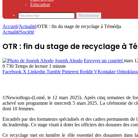
Education
Rechercher
Accueil
/
Actualité
/
OTR : fin du stage de recyclage à Témédja
Actualité
Société
OTR : fin du stage de recyclage à 
Joseph Ahodo
Envoyer un courriel
mars 1
0
730
Temps de lecture 1 minute
Facebook
X
Linkedin
Tumblr
Pinterest
Reddit
VKontakte
Odnoklass
©Newsoftogo-(Lomé, le 12 mars 2025)- Après cinq semaines de format
achevé son programme le mercredi 5 mars 2025. La cérémonie de clôt
dont 10 femmes.
Encadrés par des formateurs spécialisés et des cadres permanents de l
du leadership. Ce stage visait à doter les officiers des douanes des com
Ce recyclage met en lumière le rôle essentiel des douaniers dans la