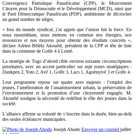
Convergence Patriotique Panafricaine (CPP), le Mouvement
Citoyen pour la Démocratie et le Développement (MCD), ainsi que
le Parti Démocratique Panafricain (PDP), ambitionne de décrocher
un grand nombre de sièges.
« Issu du monde syndical, j’ai appris que l’union fait la force. En
nous rassemblant, nous mettons en commun nos énergies, nos
ressources et nos moyens pour obtenir des résultats concrets »,
déclare Adrien Béléki Akouété, président de la CPP et tête de liste
dans la commune de Golfe 4 à Lomé.
La stratégie de Togo d’abord cible environ soixante circonscriptions
prioritaires, avec un accent particulier sur sept zones stratégiques :
Dankpen 2, Yoto 2, Avé 1, Golfe 3, Lacs 1, Agoènyivé 3 et Golfe 4.
Leur programme repose sur quatre axes majeurs : l’emploi des
jeunes, l’amélioration de l’assainissement urbain, la préservation de
l’environnement et la promotion d’une citoyenneté engagée. M.
Akouété souligne la nécessité de redéfinir le rôle des jeunes dans la
société.
L’alliance affirme sa volonté de s’inscrire dans la durée, bien au-delà
des seules échéances municipales.
Joseph Ahodo
Envoyer un courriel
juillet