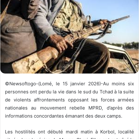
y
e
r
u
n
c
o
u
r
r
i
©Newsoftogo-(Lomé, le 15 janvier 2026)-Au moins six
e
personnes ont perdu la vie dans le sud du Tchad à la suite
l
de violents affrontements opposant les forces armées
nationales au mouvement rebelle MPRD, d’après des
informations concordantes émanant des deux camps.
Les hostilités ont débuté mardi matin à Korbol, localité