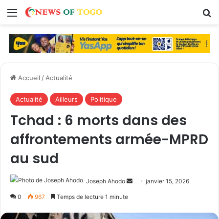
Menu
R
Accueil
/
Actualité
Actualité
Ailleurs
Politique
Tchad : 6 morts dans des
affrontements armée-MPRD
au sud
Joseph Ahodo
E
janvier 15, 2026
n
0
967
Temps de lecture 1 minute
v
o