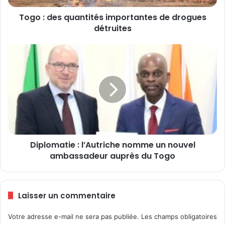
q
Togo : des quantités importantes de drogues
u
détruites
a
n
t
D
i
i
t
p
é
l
s
o
i
m
m
a
p
t
o
i
r
Diplomatie : l’Autriche nomme un nouvel
e
t
ambassadeur auprès du Togo
:
a
l
n
’
t
A
Laisser un commentaire
e
u
s
t
Votre adresse e-mail ne sera pas publiée.
Les champs obligatoires
d
r