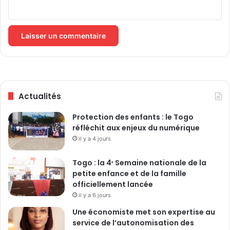
s
a
d
e
u
r
a
u
Actualités
p
r
Protection des enfants : le Togo
è
réfléchit aux enjeux du numérique
s
il y a 4 jours
d
u
T
Togo : la 4ᵉ Semaine nationale de la
o
petite enfance et de la famille
g
officiellement lancée
o
il y a 6 jours
Une économiste met son expertise au
service de l’autonomisation des