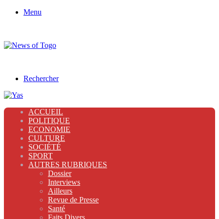
Menu
Rechercher
ACCUEIL
POLITIQUE
ECONOMIE
CULTURE
SOCIÉTÉ
SPORT
AUTRES RUBRIQUES
Dossier
Interviews
Ailleurs
Revue de Presse
Santé
Faits Divers