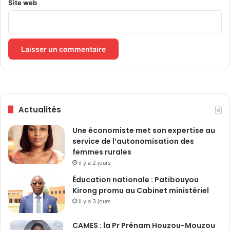
p
Site web
r
è
s
l
e
s
f
o
r
Actualités
t
e
Une économiste met son expertise au
s
service de l’autonomisation des
p
femmes rurales
l
il y a 2 jours
u
i
Éducation nationale : Patibouyou
e
Kirong promu au Cabinet ministériel
s
il y a 3 jours
CAMES : la Pr Prénam Houzou-Mouzou