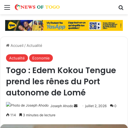
Menu
R
Accueil
/
Actualité
Actualité
Economie
Togo : Edem Kokou Tengue
prend les rênes du Port
autonome de Lomé
Joseph Ahodo
E
juillet 2, 2026
0
n
114
3 minutes de lecture
v
o