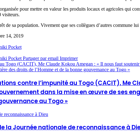
a organisée pour mettre en valeur les produits locaux et agricoles qui c
 visiteurs.
intérêt de sa population. Vivement que ses collègues d’autres commune lui
re 14, 2019
niki
Pocket
niki
Pocket
Partager par email
Imprimer
nité au Togo (CACIT), Me Claude Kokou Amegan : « Il nous faut souten
tière des droits de l’Homme et de la bonne gouvernance au Togo »
ations contre l’impunité au Togo (CACIT), Me Cl
uvernement dans la mise en œuvre de ses eng
 gouvernance au Togo »
de reconnaissance à Dieu
e la Journée nationale de reconnaissance à Di