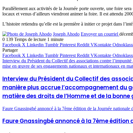
Parallèlement aux activités de la Journée porte ouverte, une foire ser
locaux et venus d’ailleurs viendront animer la foire. Il est attendu 2000
L’histoire retiendra qu’elle est la première à initier ce projet dans l’
Joseph Ahodo
Envoyer un courriel
décemb
0
139
Temps de lecture 1 minute
Facebook
X
Linkedin
Tumblr
Pinterest
Reddit
VKontakte
Odnoklass
Partager
Facebook
X
Linkedin
Tumblr
Pinterest
Reddit
VKontakte
Odnoklass
Interview du Président du Collectif des associations contre l’impu
mise en œuvre de ses engagements nationaux et internationaux en ma
Interview du Président du Collectif des associ
manière plus accrue l’accompagnement du go
matière des droits de l’Homme et de la bonne
Faure Gnassingbé annoncé à la 7ème édition de la Journée nationale 
Faure Gnassingbé annoncé à la 7ème édition d