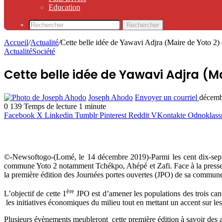
Education
Rechercher
Accueil
/
Actualité
/
Cette belle idée de Yawavi Adjra (Maire de Yoto 2)
Actualité
Société
Cette belle idée de Yawavi Adjra (M
Joseph Ahodo
Envoyer un courriel
décemb
0
139
Temps de lecture 1 minute
Facebook
X
Linkedin
Tumblr
Pinterest
Reddit
VKontakte
Odnoklass
©-Newsoftogo-(Lomé, le 14 décembre 2019)-Parmi les cent dix-sept (1
commune Yoto 2 notamment Tchékpo, Ahépé et Zafi. Face à la presse je
la première édition des Journées portes ouvertes (JPO) de sa commu
ère
L’objectif de cette 1
JPO est d’amener les populations des trois can
les initiatives économiques du milieu tout en mettant un accent sur les
Plusieurs évènements meubleront cette première édition à savoir des ate