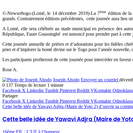
ème
©-Newsoftogo-(Lomé, le 14 décembre 2019)-La 7
édition de la 
grands. Contrairement éditions précédentes, cette journée aura lieu 
A Lomé, elle sera célébrée au stade municipal en présence des autorité
République, Faure Gnassingbé est annoncé pour prendre part à cette 
Cette journée annuelle de prières et d’adorations pour les fidèles chr
prier et d’implorer la bonté divine sur le Togo pour l’année nouvelle, q
Les participants profiteront de cette journée pour intercéder en faveur d
Rose A.
Joseph Ahodo
Envoyer un courriel
décemb
0
137
Temps de lecture 1 minute
Facebook
X
Linkedin
Tumblr
Pinterest
Reddit
VKontakte
Odnoklass
Partager
Facebook
X
Linkedin
Tumblr
Pinterest
Reddit
VKontakte
Odnoklass
Cette belle idée de Yawavi Adjra (Maire de Yoto 2) d’ouvrir sa comm
Cette belle idée de Yawavi Adjra (Maire de Yo
16ème FIL : L’UE à l’honneur