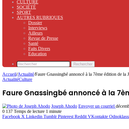
CULTURE
SOCIÉTÉ
SPORT
AUTRES RUBRIQUES
Dossier
Interviews
Ailleurs
Revue de Presse
Santé
Faits Divers
Education
Rechercher
Accueil
/
Actualité
/
Faure Gnassingbé annoncé à la 7ème édition de la 
Actualité
Culture
Faure Gnassingbé annoncé à la 7ème
Joseph Ahodo
Envoyer un courriel
décemb
0
137
Temps de lecture 1 minute
Facebook
X
Linkedin
Tumblr
Pinterest
Reddit
VKontakte
Odnoklass