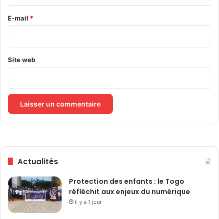
r
s
e
d
E-mail
*
e
*
s
d
i
Site web
f
f
é
r
e
n
t
s
a
Actualités
c
t
Protection des enfants : le Togo
e
réfléchit aux enjeux du numérique
u
il y a 1 jour
r
s