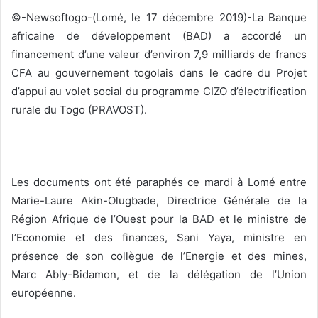
y
©-Newsoftogo-(Lomé, le 17 décembre 2019)-La Banque
e
africaine de développement (BAD) a accordé un
r
financement d’une valeur d’environ 7,9 milliards de francs
u
CFA au gouvernement togolais dans le cadre du Projet
n
d’appui au volet social du programme CIZO d’électrification
c
rurale du Togo (PRAVOST).
o
u
r
r
Les documents ont été paraphés ce mardi à Lomé entre
i
Marie-Laure Akin-Olugbade, Directrice Générale de la
e
Région Afrique de l’Ouest pour la BAD et le ministre de
l
l’Economie et des finances, Sani Yaya, ministre en
présence de son collègue de l’Energie et des mines,
Marc Ably-Bidamon, et de la délégation de l’Union
européenne.