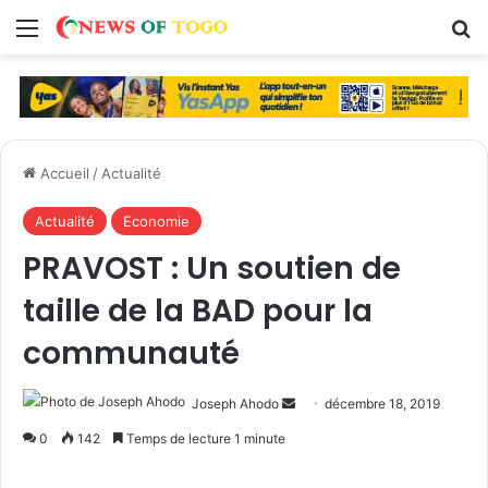
Menu
R
Accueil
/
Actualité
Actualité
Economie
PRAVOST : Un soutien de
taille de la BAD pour la
communauté
Joseph Ahodo
E
décembre 18, 2019
n
0
142
Temps de lecture 1 minute
v
o