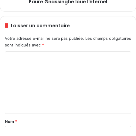
l
Faure Gnassingbé loue l’éternel
s
i
i
g
n
n
g
Laisser un commentaire
e
b
,
é
Votre adresse e-mail ne sera pas publiée.
Les champs obligatoires
c
l
sont indiqués avec
*
e
o
s
u
C
r
e
e
l
o
g
’
m
a
é
m
r
t
d
e
e
s
r
n
c
n
r
e
t
o
l
a
Nom
*
i
s
i
é