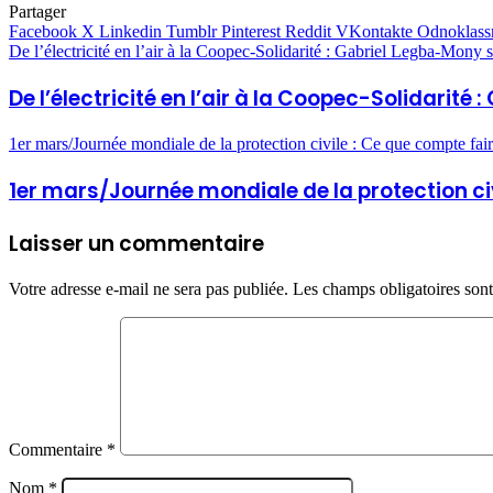
Partager
Facebook
X
Linkedin
Tumblr
Pinterest
Reddit
VKontakte
Odnoklass
De l’électricité en l’air à la Coopec-Solidarité : Gabriel Legba-Mon
De l’électricité en l’air à la Coopec-Solidari
1er mars/Journée mondiale de la protection civile : Ce que compte f
1er mars/Journée mondiale de la protection ci
Laisser un commentaire
Votre adresse e-mail ne sera pas publiée.
Les champs obligatoires son
Commentaire
*
Nom
*