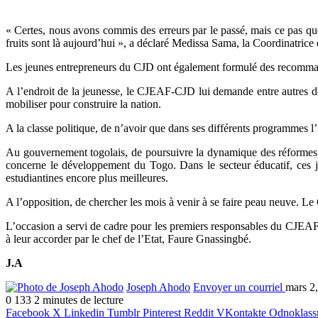
« Certes, nous avons commis des erreurs par le passé, mais ce pas qu
fruits sont là aujourd’hui », a déclaré Medissa Sama, la Coordinatri
Les jeunes entrepreneurs du CJD ont également formulé des recommandat
A l’endroit de la jeunesse, le CJEAF-CJD lui demande entre autres de
mobiliser pour construire la nation.
A la classe politique, de n’avoir que dans ses différents programmes l’
Au gouvernement togolais, de poursuivre la dynamique des réformes, d
concerne le développement du Togo. Dans le secteur éducatif, ces je
estudiantines encore plus meilleures.
A l’opposition, de chercher les mois à venir à se faire peau neuve. 
L’occasion a servi de cadre pour les premiers responsables du CJEAF-
à leur accorder par le chef de l’Etat, Faure Gnassingbé.
J.A
Joseph Ahodo
Envoyer un courriel
mars 2
0
133
2 minutes de lecture
Facebook
X
Linkedin
Tumblr
Pinterest
Reddit
VKontakte
Odnoklass