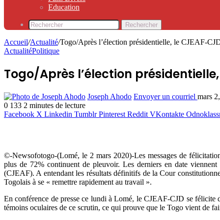
Education
Rechercher
Accueil
/
Actualité
/
Togo/Après l’élection présidentielle, le CJEAF-CJD
Actualité
Politique
Togo/Après l’élection présidentiell
Joseph Ahodo
Envoyer un courriel
mars 2
0
133
2 minutes de lecture
Facebook
X
Linkedin
Tumblr
Pinterest
Reddit
VKontakte
Odnoklass
©-Newsofotogo-(Lomé, le 2 mars 2020)-Les messages de félicitations
plus de 72% continuent de pleuvoir. Les derniers en date viennent 
(CJEAF). A entendant les résultats définitifs de la Cour constitutionnel
Togolais à se « remettre rapidement au travail ».
En conférence de presse ce lundi à Lomé, le CJEAF-CJD se félicite de 
témoins oculaires de ce scrutin, ce qui prouve que le Togo vient de fa