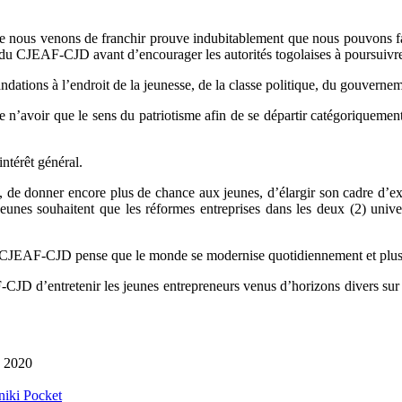
e nous venons de franchir prouve indubitablement que nous pouvons fai
ce du CJEAF-CJD avant d’encourager les autorités togolaises à poursui
ions à l’endroit de la jeunesse, de la classe politique, du gouverneme
 n’avoir que le sens du patriotisme afin de se départir catégoriquemen
intérêt général.
e donner encore plus de chance aux jeunes, d’élargir son cadre d’expr
unes souhaitent que les réformes entreprises dans les deux (2) unive
Le CJEAF-CJD pense que le monde se modernise quotidiennement et plusie
CJD d’entretenir les jeunes entrepreneurs venus d’horizons divers sur l
, 2020
niki
Pocket