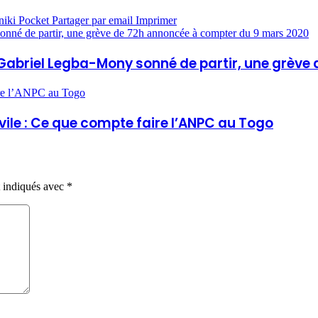
niki
Pocket
Partager par email
Imprimer
y sonné de partir, une grève de 72h annoncée à compter du 9 mars 2020
té : Gabriel Legba-Mony sonné de partir, une gr
aire l’ANPC au Togo
vile : Ce que compte faire l’ANPC au Togo
t indiqués avec
*