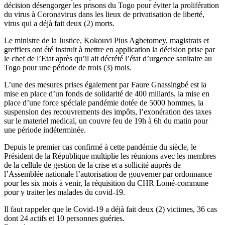
décision désengorger les prisons du Togo pour éviter la prolifération
du virus à Coronavirus dans les lieux de privatisation de liberté,
virus qui a déjà fait deux (2) morts.
Le ministre de la Justice, Kokouvi Pius Agbetomey, magistrats et
greffiers ont été instruit à mettre en application la décision prise par
le chef de l’Etat après qu’il ait décrété l’état d’urgence sanitaire au
Togo pour une période de trois (3) mois.
L’une des mesures prises également par Faure Gnassingbé est la
mise en place d’un fonds de solidarité de 400 millards, la mise en
place d’une force spéciale pandémie dotée de 5000 hommes, la
suspension des recouvrements des impôts, l’exonération des taxes
sur le materiel medical, un couvre feu de 19h à 6h du matin pour
une période indéterminée.
Depuis le premier cas confirmé à cette pandémie du siècle, le
Président de la République multiplie les réunions avec les membres
de la cellule de gestion de la crise et a sollicité auprès de
l’Assemblée nationale l’autorisation de gouverner par ordonnance
pour les six mois à venir, la réquisition du CHR Lomé-commune
pour y traiter les malades du covid-19.
Il faut rappeler que le Covid-19 a déjà fait deux (2) victimes, 36 cas
dont 24 actifs et 10 personnes guéries.