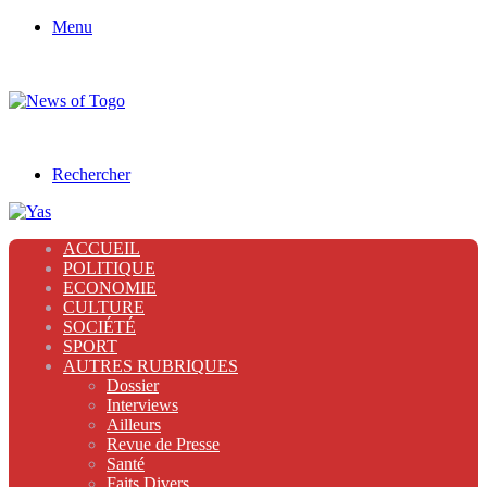
Menu
Rechercher
ACCUEIL
POLITIQUE
ECONOMIE
CULTURE
SOCIÉTÉ
SPORT
AUTRES RUBRIQUES
Dossier
Interviews
Ailleurs
Revue de Presse
Santé
Faits Divers