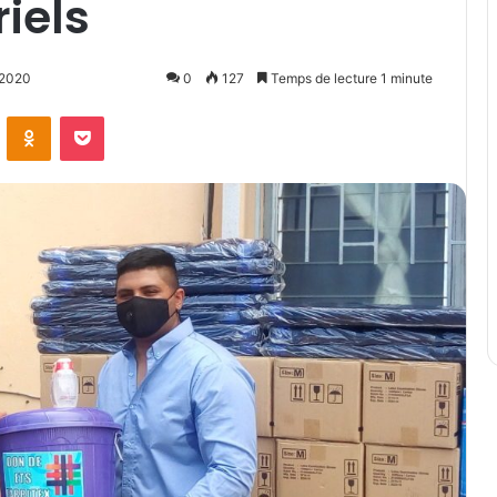
iels
, 2020
0
127
Temps de lecture 1 minute
ontakte
Odnoklassniki
Pocket