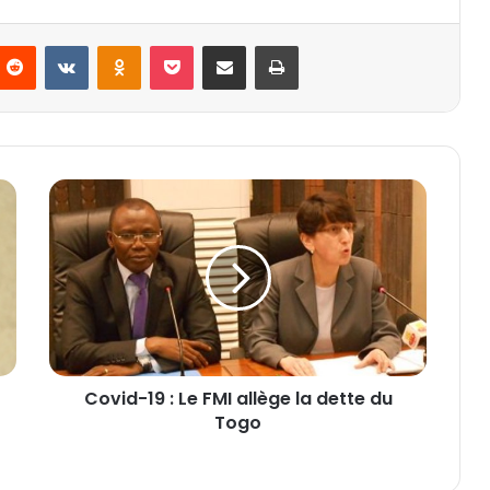
Reddit
VKontakte
Odnoklassniki
Pocket
Partager par email
Imprimer
C
o
v
i
d
-
1
9
:
Covid-19 : Le FMI allège la dette du
L
Togo
e
F
M
I