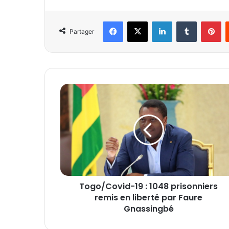
Facebook
X
Linkedin
Tumblr
Pinterest
Partager
T
o
g
o
/
C
o
v
i
Togo/Covid-19 : 1048 prisonniers
d
remis en liberté par Faure
-
1
Gnassingbé
9
: