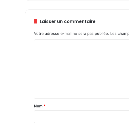
1
0
4
Laisser un commentaire
8
p
Votre adresse e-mail ne sera pas publiée.
Les champ
r
i
C
s
o
o
n
m
n
m
i
e
e
r
n
s
t
r
e
a
Nom
*
m
i
i
s
r
e