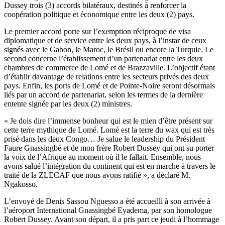
Dussey trois (3) accords bilatéraux, destinés à renforcer la
coopération politique et économique entre les deux (2) pays.
Le premier accord porte sur l’exemption réciproque de visa
diplomatique et de service entre les deux pays, à l’instar de ceux
signés avec le Gabon, le Maroc, le Brésil ou encore la Turquie. Le
second concerne l’établissement d’un partenariat entre les deux
chambres de commerce de Lomé et de Brazzaville. L’objectif étant
d’établir davantage de relations entre les secteurs privés des deux
pays. Enfin, les ports de Lomé et de Pointe-Noire seront désormais
liés par un accord de partenariat, selon les termes de la dernière
entente signée par les deux (2) ministres.
« Je dois dire l’immense bonheur qui est le mien d’être présent sur
cette terre mythique de Lomé. Lomé est la terre du wax qui est très
prisé dans les deux Congo… Je salue le leadership du Président
Faure Gnassingbé et de mon frère Robert Dussey qui ont su porter
la voix de l’Afrique au moment où il le fallait. Ensemble, nous
avons salué l’intégration du continent qui est en marche à travers le
traité de la ZLECAF que nous avons ratifié », a déclaré M.
Ngakosso.
L’envoyé de Denis Sassou Nguesso a été accueilli à son arrivée à
l’aéroport International Gnassingbé Eyadema, par son homologue
Robert Dussey. Avant son départ, il a pris part ce jeudi à l’hommage