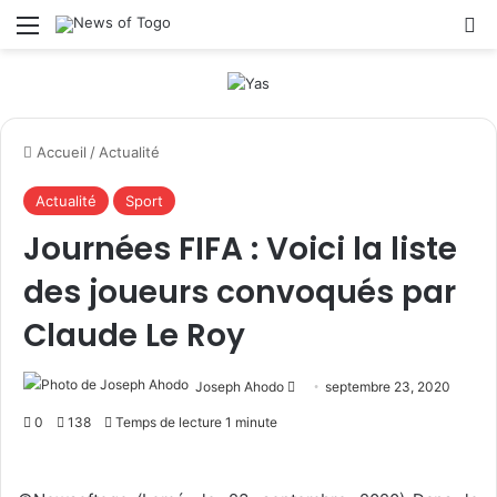
Menu
R
Accueil
/
Actualité
Actualité
Sport
Journées FIFA : Voici la liste
des joueurs convoqués par
Claude Le Roy
Joseph Ahodo
E
septembre 23, 2020
n
0
138
Temps de lecture 1 minute
v
o
y