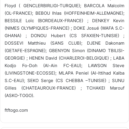
Floyd ( GENCLERBIRLIGI-TURQUIE); BARCOLA Malcolm
(OL-FRANCE); BEBOU Ihlas (HOFFEINHEIM-ALLEMAGNE);
BESSILE Loïc (BORDEAUX-FRANCE) ; DENKEY Kevin
(NIMES OLYMPIQUES-FRANCE) ; DOKE Josué (WAFA S.C-
GHANA) ; DONOU Hubert (CS SFAXIEN-TUNISIE) ;
DOSSEVI Matthieu (SANS CLUB); DJENE Dakonam
(GETAFE-ESPAGNE); GBENYON Simon (DINAMO TBILISI-
GEORGIE) ; HENEN David (CHARLEROI-BELGIQUE) ; LABA
Kodjo Fo-Doh (Al-Ain FC-EAU); LAWSON Steve
(LIVINGSTONE-ECOSSE); MLAPA Peniel (Al-Ittihad Kalba
S.C-EAU); SEKO Serge (CS CHEBBA –TUNISIE) ; SUNU
Gilles (CHATEAUROUX-FRANCE) ; TCHAKEI Marouf
(ASKO-TOGO).
ftftogo.com