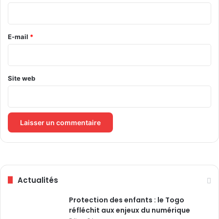
n
d
i
é
P
r
e
r
d
e
E-mail
*
o
e
p
*
b
h
a
è
s
t
Site web
e
e
D
i
d
i
e
r
K
o
Actualités
k
u
Protection des enfants : le Togo
V
réfléchit aux enjeux du numérique
o