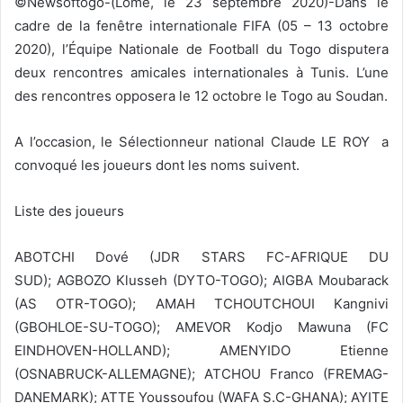
©Newsoftogo-(Lomé, le 23 septembre 2020)-Dans le
e
cadre de la fenêtre internationale FIFA (05 – 13 octobre
r
2020), l’Équipe Nationale de Football du Togo disputera
u
deux rencontres amicales internationales à Tunis. L’une
n
des rencontres opposera le 12 octobre le Togo au Soudan.
c
o
A l’occasion, le Sélectionneur national Claude LE ROY a
u
convoqué les joueurs dont les noms suivent.
r
r
Liste des joueurs
i
e
ABOTCHI Dové (JDR STARS FC-AFRIQUE DU
l
SUD); AGBOZO Klusseh (DYTO-TOGO); AIGBA Moubarack
(AS OTR-TOGO); AMAH TCHOUTCHOUI Kangnivi
(GBOHLOE-SU-TOGO); AMEVOR Kodjo Mawuna (FC
EINDHOVEN-HOLLAND); AMENYIDO Etienne
(OSNABRUCK-ALLEMAGNE); ATCHOU Franco (FREMAG-
DANEMARK); ATTE Youssoufou (WAFA S.C-GHANA); AYITE