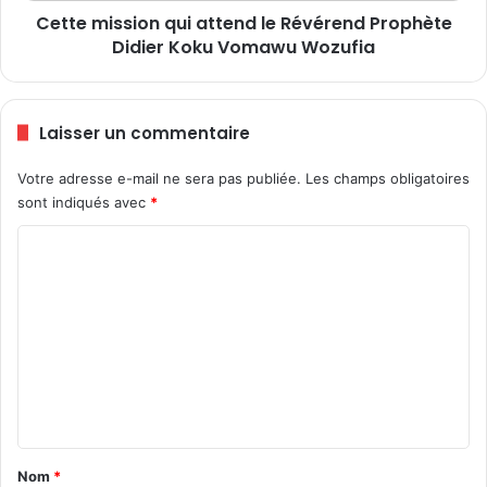
t
Cette mission qui attend le Révérend Prophète
i
d
Didier Koku Vomawu Wozufia
o
é
n
f
q
i
u
Laisser un commentaire
n
i
i
a
Votre adresse e-mail ne sera pas publiée.
Les champs obligatoires
t
t
u
sont indiqués avec
*
t
n
e
C
e
n
n
d
o
o
l
m
u
e
v
m
R
e
é
e
l
v
n
l
é
e
r
t
a
e
a
n
Nom
*
n