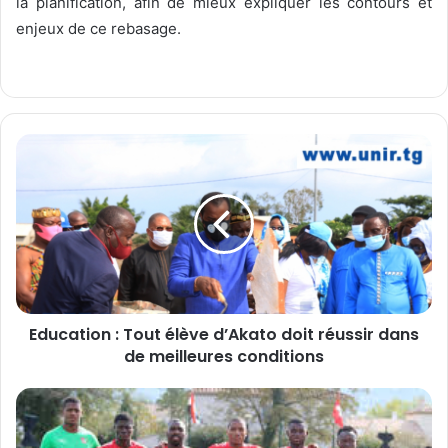
la planification, afin de mieux expliquer les contours et
enjeux de ce rebasage.
E
d
u
c
a
t
i
o
n
Education : Tout élève d’Akato doit réussir dans
de meilleures conditions
:
T
o
J
u
o
t
u