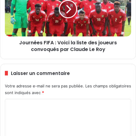
é
r
l
n
è
é
v
e
e
s
d
F
’
Journées FIFA : Voici la liste des joueurs
I
A
convoqués par Claude Le Roy
F
k
A
a
:
t
V
Laisser un commentaire
o
o
d
i
Votre adresse e-mail ne sera pas publiée.
Les champs obligatoires
o
c
i
sont indiqués avec
*
i
t
l
C
r
a
é
l
o
u
i
m
s
s
s
m
t