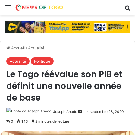
Menu
R
Accueil
/
Actualité
Actualité
Politique
Le Togo réévalue son PIB et
définit une nouvelle année
de base
Joseph Ahodo
E
septembre 23, 2020
n
0
143
2 minutes de lecture
v
o