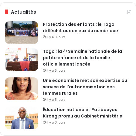
i
r
Actualités
t
C
i
l
Protection des enfants : le Togo
o
a
réfléchit aux enjeux du numérique
n
u
s
il y a 3 jours
d
e
L
Togo : la 4ᵉ Semaine nationale de la
e
petite enfance et de la famille
R
officiellement lancée
o
il y a 5 jours
y
Une économiste met son expertise au
service de l’autonomisation des
femmes rurales
il y a 5 jours
Éducation nationale : Patibouyou
Kirong promu au Cabinet ministériel
il y a 6 jours