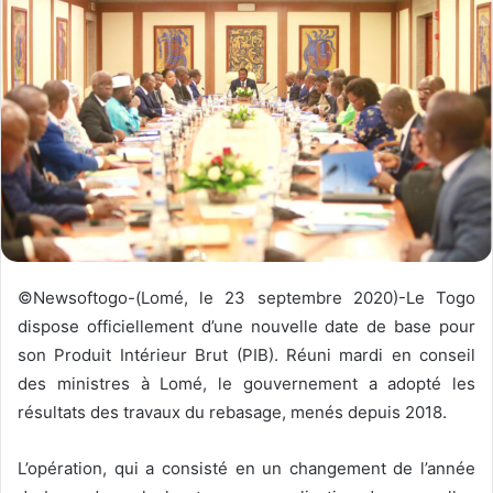
y
e
r
u
n
c
o
u
r
r
i
©Newsoftogo-(Lomé, le 23 septembre 2020)-Le Togo
e
dispose officiellement d’une nouvelle date de base pour
l
son Produit Intérieur Brut (PIB). Réuni mardi en conseil
des ministres à Lomé, le gouvernement a adopté les
résultats des travaux du rebasage, menés depuis 2018.
L’opération, qui a consisté en un changement de l’année