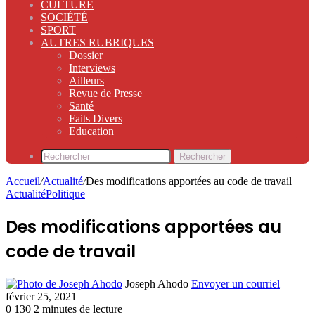
CULTURE
SOCIÉTÉ
SPORT
AUTRES RUBRIQUES
Dossier
Interviews
Ailleurs
Revue de Presse
Santé
Faits Divers
Education
Rechercher
Accueil
/
Actualité
/
Des modifications apportées au code de travail
Actualité
Politique
Des modifications apportées au
code de travail
Joseph Ahodo
Envoyer un courriel
février 25, 2021
0
130
2 minutes de lecture