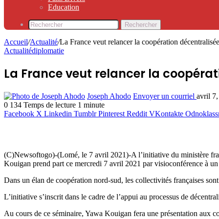
Education
Rechercher
Accueil
/
Actualité
/
La France veut relancer la coopération décentralisé
Actualité
diplomatie
La France veut relancer la coopérat
Joseph Ahodo
Envoyer un courriel
avril 7
0
134
Temps de lecture 1 minute
Facebook
X
Linkedin
Tumblr
Pinterest
Reddit
VKontakte
Odnoklass
(C)Newsoftogo)-(Lomé, le 7 avril 2021)-A l’initiative du ministère f
Kouigan prend part ce mercredi 7 avril 2021 par visioconférence à un 
Dans un élan de coopération nord-sud, les collectivités françaises sont 
L’initiative s’inscrit dans le cadre de l’appui au processus de décentr
Au cours de ce séminaire, Yawa Kouigan fera une présentation aux colle