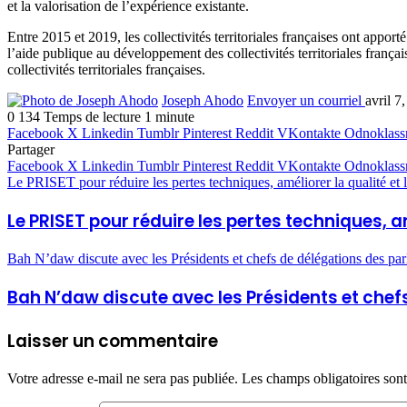
et la valorisation de l’expérience existante.
Entre 2015 et 2019, les collectivités territoriales françaises ont appo
l’aide publique au développement des collectivités territoriales frança
collectivités territoriales françaises.
Joseph Ahodo
Envoyer un courriel
avril 7
0
134
Temps de lecture 1 minute
Facebook
X
Linkedin
Tumblr
Pinterest
Reddit
VKontakte
Odnoklass
Partager
Facebook
X
Linkedin
Tumblr
Pinterest
Reddit
VKontakte
Odnoklass
Le PRISET pour réduire les pertes techniques, améliorer la qualité et la 
Le PRISET pour réduire les pertes techniques, amé
Bah N’daw discute avec les Présidents et chefs de délégations des p
Bah N’daw discute avec les Présidents et che
Laisser un commentaire
Votre adresse e-mail ne sera pas publiée.
Les champs obligatoires son