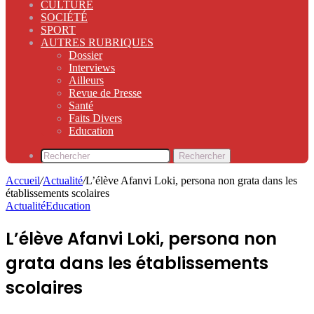
CULTURE
SOCIÉTÉ
SPORT
AUTRES RUBRIQUES
Dossier
Interviews
Ailleurs
Revue de Presse
Santé
Faits Divers
Education
Rechercher
Accueil
/
Actualité
/
L’élève Afanvi Loki, persona non grata dans les
établissements scolaires
Actualité
Education
L’élève Afanvi Loki, persona non
grata dans les établissements
scolaires