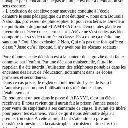
l’adapter par l’éducation ; ne pas le faire, c’est ôter à l’éducation son
sens essence.
« L’exclusion de cet élève pour mauvaise conduite à l’école
dénature le sens pédagogique du mot éduquer », nous dira Bouraila
Naboudja, professeur de philosophie. Et pour renchérir, le Directeur
de publication du journal FLAMBEAU des Démocrates plaide en
faveur de cet élève en ces termes : « L’élève ne s’est certes pas bien
comporté par sa vidéo tournée en classe. Est-ce que ça mérite une
sanction ? Oui. Une exclusion ? Non, Qui n’a pas une fois gaffé en
classe ? Juste qu’à l’époque, il n’y avait pas les réseaux sociaux».
Pour d’autres, cette décision est à la hauteur de la gravité de la faute
commise par l’enfant. Par une décision ministérielle, faut-il le
rappeler, il a été interdit l’utilisation des téléphones portables dans les
enceintes des lieux de l’éducation, notamment dans les écoles
primaires et secondaires.
Dans ce cas précis, le règlement intérieur du Lycée de Kara I
n’autorise pas non plus l’utilisation des téléphones dans
l’établissement.
En retournant un peu dans le passé d’ AFANVI, c’est un élève
récidiviste Il nous revient qu’il aurait fait la prison l’année passée
pour vente de stupéfiants à ses camarade de classe. Il aurait été libéré
pour passer les examens. Voilà ce qu’il nous démontre déjà au
premier trimestre. A cette allure, il faut s’attendre au pire au
deuxième trimestre et à la catastrophe au troisième trimestre. Cet