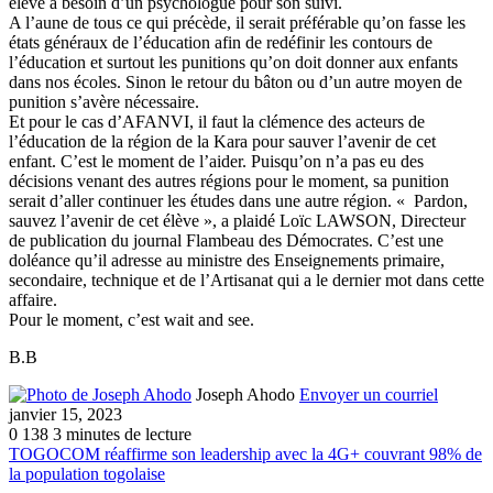
élève à besoin d’un psychologue pour son suivi.
A l’aune de tous ce qui précède, il serait préférable qu’on fasse les
états généraux de l’éducation afin de redéfinir les contours de
l’éducation et surtout les punitions qu’on doit donner aux enfants
dans nos écoles. Sinon le retour du bâton ou d’un autre moyen de
punition s’avère nécessaire.
Et pour le cas d’AFANVI, il faut la clémence des acteurs de
l’éducation de la région de la Kara pour sauver l’avenir de cet
enfant. C’est le moment de l’aider. Puisqu’on n’a pas eu des
décisions venant des autres régions pour le moment, sa punition
serait d’aller continuer les études dans une autre région. « Pardon,
sauvez l’avenir de cet élève », a plaidé Loïc LAWSON, Directeur
de publication du journal Flambeau des Démocrates. C’est une
doléance qu’il adresse au ministre des Enseignements primaire,
secondaire, technique et de l’Artisanat qui a le dernier mot dans cette
affaire.
Pour le moment, c’est wait and see.
B.B
Joseph Ahodo
Envoyer un courriel
janvier 15, 2023
0
138
3 minutes de lecture
TOGOCOM réaffirme son leadership avec la 4G+ couvrant 98% de
la population togolaise