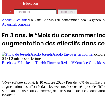
Education
Rechercher
Accueil
/
Actualité
/
En 3 ans, le “Mois du consommer local” a généré prè
Actualité
Economie
En 3 ans, le “Mois du consommer loc
augmentation des effectifs dans ce
Joseph Ahodo
Envoyer un courriel
octobr
0
131
2 minutes de lecture
Facebook
X
Linkedin
Tumblr
Pinterest
Reddit
VKontakte
Odnoklass
©Newsoftogo-(Lomé, le 10 octobre 2023)-Près de 40% du chiffre d’affai
augmentation des effectifs dans les secteurs des cosmétiques, de l’h
Sambiani, ministre du Commerce, de l’artisanat et de la consommation 
locaux”?