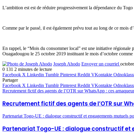
L’ambition est est de réduire progressivement la dépendance du Togo 
Comme par le passé, il est également prévu tout au long de ce mois d
En rappel, le “Mois du consommer local” est une initiative régionale
Ouagadougou le 25 octobre 2019 instituant le mois d’octobre comme 
Joseph Ahodo
Envoyer un courriel
octobr
0
131
2 minutes de lecture
Facebook
X
Linkedin
Tumblr
Pinterest
Reddit
VKontakte
Odnoklass
Partager
Facebook
X
Linkedin
Tumblr
Pinterest
Reddit
VKontakte
Odnoklass
Recrutement fictif des agents de l’OTR sur WhatsApp : ces arnaqueurs 
Recrutement fictif des agents de l’OTR sur Wh
Partenariat Togo-UE : dialogue constructif et engagements mutuels p
Partenariat Togo-UE : dialogue constructif 