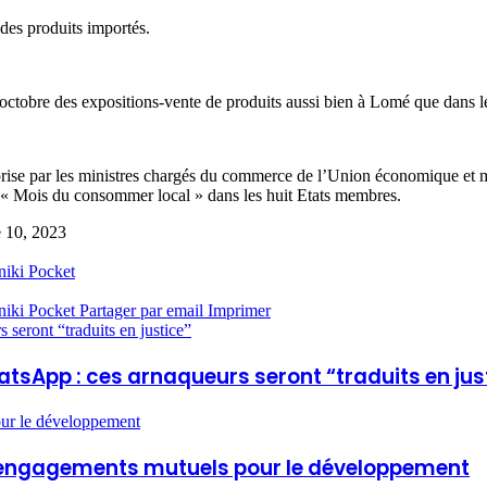
des produits importés.
’octobre des expositions-vente de produits aussi bien à Lomé que dans 
 prise par les ministres chargés du commerce de l’Union économique et
« Mois du consommer local » dans les huit Etats membres.
e 10, 2023
niki
Pocket
niki
Pocket
Partager par email
Imprimer
seront “traduits en justice”
atsApp : ces arnaqueurs seront “traduits en jus
our le développement
et engagements mutuels pour le développement