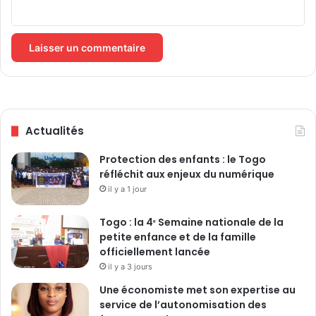
n
d
'
o
p
é
r
a
Actualités
t
i
Protection des enfants : le Togo
o
réfléchit aux enjeux du numérique
n
il y a 1 jour
n
a
l
Togo : la 4ᵉ Semaine nationale de la
i
petite enfance et de la famille
s
officiellement lancée
a
il y a 3 jours
t
Une économiste met son expertise au
i
service de l’autonomisation des
o