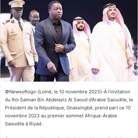
y
e
r
u
n
c
o
u
r
r
i
e
©Newsoftogo-(Lomé, le 10 novembre 2023)-À l’invitation
l
du Roi Salman Bin Abdelaziz Al Saoud d’Arabie Saoudite, le
Président de la République, Gnassingbé, prend part ce 10
novembre 2023 au premier sommet Afrique-Arabie
Saoudite à Riyad.