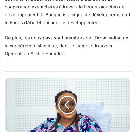
coopération exemplaires à travers le Fonds saoudien de
développement, la Banque islamique de développement et
le Fonds d’Abu Dhabi pour le développement.
De plus, les deux pays sont membres de l’Organisation de
la coopération islamique, dont le siège se trouve à
Djeddah en Arabie Saoudite.
L
’
A
s
s
e
m
b
l