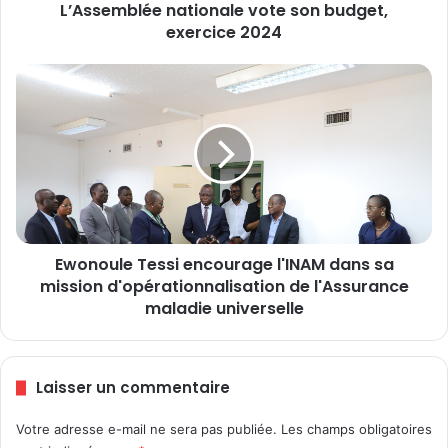
L’Assemblée nationale vote son budget,
é
exercice 2024
e
n
a
E
t
w
i
o
o
n
n
o
a
u
l
l
e
e
v
T
o
Ewonoule Tessi encourage l'INAM dans sa
e
t
mission d'opérationnalisation de l'Assurance
s
e
s
maladie universelle
s
i
o
e
n
n
Laisser un commentaire
b
c
u
o
d
Votre adresse e-mail ne sera pas publiée.
Les champs obligatoires
u