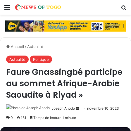
Menu
R
Accueil
/
Actualité
Actualité
Politique
Faure Gnassingbé participe
au sommet Afrique-Arabie
Saoudite à Riyad »
Joseph Ahodo
E
novembre 10, 2023
n
0
151
Temps de lecture 1 minute
v
o