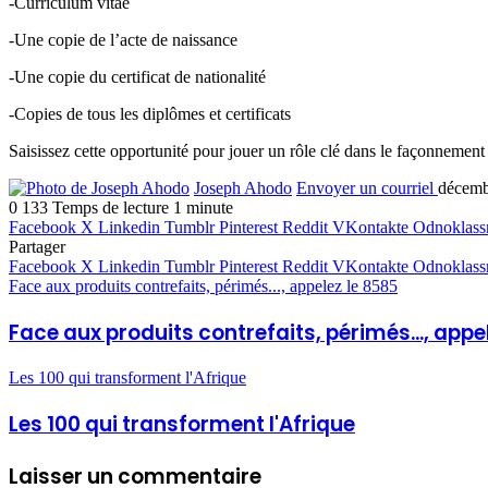
-Curriculum vitae
-Une copie de l’acte de naissance
-Une copie du certificat de nationalité
-Copies de tous les diplômes et certificats
Saisissez cette opportunité pour jouer un rôle clé dans le façonnemen
Joseph Ahodo
Envoyer un courriel
décemb
0
133
Temps de lecture 1 minute
Facebook
X
Linkedin
Tumblr
Pinterest
Reddit
VKontakte
Odnoklass
Partager
Facebook
X
Linkedin
Tumblr
Pinterest
Reddit
VKontakte
Odnoklass
Face aux produits contrefaits, périmés..., appelez le 8585
Face aux produits contrefaits, périmés..., appe
Les 100 qui transforment l'Afrique
Les 100 qui transforment l'Afrique
Laisser un commentaire