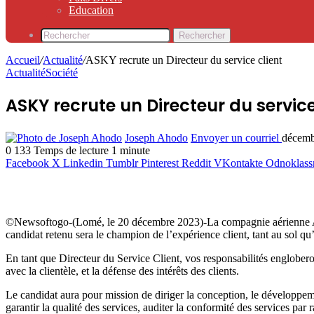
Education
Rechercher
Accueil
/
Actualité
/
ASKY recrute un Directeur du service client
Actualité
Société
ASKY recrute un Directeur du service
Joseph Ahodo
Envoyer un courriel
décemb
0
133
Temps de lecture 1 minute
Facebook
X
Linkedin
Tumblr
Pinterest
Reddit
VKontakte
Odnoklass
©Newsoftogo-(Lomé, le 20 décembre 2023)-La compagnie aérienne ASK
candidat retenu sera le champion de l’expérience client, tant au sol qu
En tant que Directeur du Service Client, vos responsabilités engloberon
avec la clientèle, et la défense des intérêts des clients.
Le candidat aura pour mission de diriger la conception, le développeme
garantir la qualité des services, auditer la conformité des services par