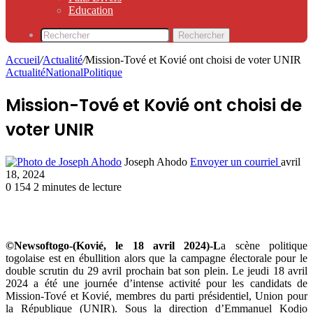
Education
Rechercher
Accueil
/
Actualité
/
Mission-Tové et Kovié ont choisi de voter UNIR
Actualité
National
Politique
Mission-Tové et Kovié ont choisi de
voter UNIR
Joseph Ahodo
Envoyer un courriel
avril
18, 2024
0
154
2 minutes de lecture
©Newsoftogo-(Kovié, le 18 avril 2024)-L
a scène politique
togolaise est en ébullition alors que la campagne électorale pour le
double scrutin du 29 avril prochain bat son plein. Le jeudi 18 avril
2024 a été une journée d’intense activité pour les candidats de
Mission-Tové et Kovié, membres du parti présidentiel, Union pour
la République (UNIR). Sous la direction d’Emmanuel Kodjo