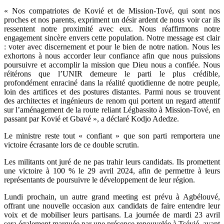
« Nos compatriotes de Kovié et de Mission-Tové, qui sont nos
proches et nos parents, expriment un désir ardent de nous voir car ils
ressentent notre proximité avec eux. Nous réaffirmons notre
engagement sincère envers cette population. Notre message est clair
: voter avec discernement et pour le bien de notre nation. Nous les
exhortons à nous accorder leur confiance afin que nous puissions
poursuivre et accomplir la mission que Dieu nous a confiée. Nous
réitérons que l’UNIR demeure le parti le plus crédible,
profondément enraciné dans la réalité quotidienne de notre peuple,
loin des artifices et des postures distantes. Parmi nous se trouvent
des architectes et ingénieurs de renom qui portent un regard attentif
sur l’aménagement de la route reliant Légbassito à Mission-Tové, en
passant par Kovié et Gbavé », a déclaré Kodjo Adedze.
Le ministre reste tout « confiant » que son parti remportera une
victoire écrasante lors de ce double scrutin.
Les militants ont juré de ne pas trahir leurs candidats. Ils promettent
une victoire à 100 % le 29 avril 2024, afin de permettre à leurs
représentants de poursuivre le développement de leur région.
Lundi prochain, un autre grand meeting est prévu à Agbélouvé,
offrant une nouvelle occasion aux candidats de faire entendre leur
voix et de mobiliser leurs partisans. La journée de mardi 23 avril
sera également marquée par une présence renouvelée à Tsévié, avant