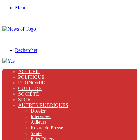
Menu
Rechercher
ACCUEIL
POLITIQUE
ECONOMIE
CULTURE
SOCIÉTÉ
SPORT
AUTRES RUBRIQUES
Dossier
Interviews
Ailleurs
Revue de Presse
Santé
Faits Divers