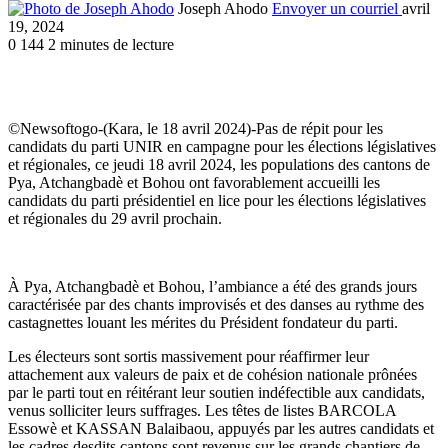
Joseph Ahodo
Envoyer un courriel
avril
19, 2024
0
144
2 minutes de lecture
©Newsoftogo-(Kara, le 18 avril 2024)-Pas de répit pour les
candidats du parti UNIR en campagne pour les élections législatives
et régionales, ce jeudi 18 avril 2024, les populations des cantons de
Pya, Atchangbadè et Bohou ont favorablement accueilli les
candidats du parti présidentiel en lice pour les élections législatives
et régionales du 29 avril prochain.
À Pya, Atchangbadè et Bohou, l’ambiance a été des grands jours
caractérisée par des chants improvisés et des danses au rythme des
castagnettes louant les mérites du Président fondateur du parti.
Les électeurs sont sortis massivement pour réaffirmer leur
attachement aux valeurs de paix et de cohésion nationale prônées
par le parti tout en réitérant leur soutien indéfectible aux candidats,
venus solliciter leurs suffrages. Les têtes de listes BARCOLA
Essowè et KASSAN Balaibaou, appuyés par les autres candidats et
les cadres desdits cantons sont revenus sur les grands chantiers de