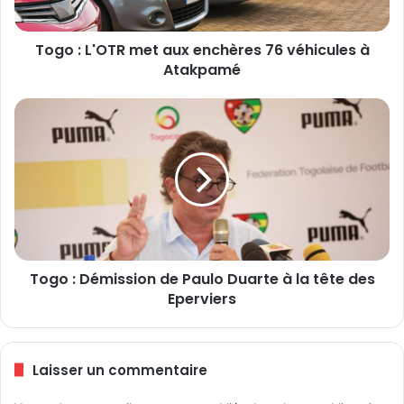
O
T
Togo : L'OTR met aux enchères 76 véhicules à
R
Atakpamé
m
e
t
T
a
o
u
g
x
o
e
:
n
D
c
é
h
m
è
i
r
Togo : Démission de Paulo Duarte à la tête des
s
e
Eperviers
s
s
i
7
o
6
n
Laisser un commentaire
v
d
é
e