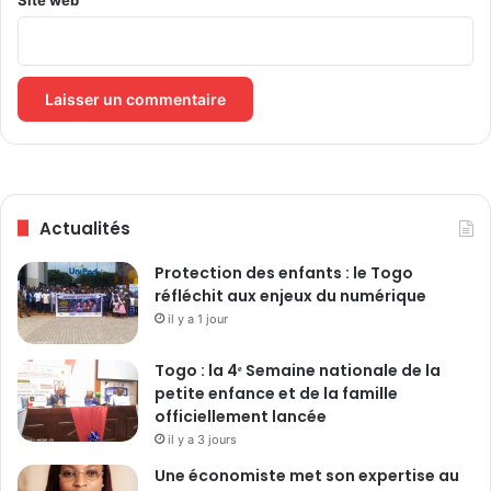
p
e
r
v
i
e
r
s
Actualités
Protection des enfants : le Togo
réfléchit aux enjeux du numérique
il y a 1 jour
Togo : la 4ᵉ Semaine nationale de la
petite enfance et de la famille
officiellement lancée
il y a 3 jours
Une économiste met son expertise au