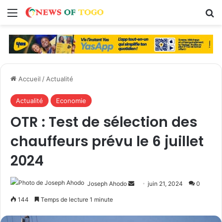
Menu
R
Accueil
/
Actualité
Actualité
Economie
OTR : Test de sélection des
chauffeurs prévu le 6 juillet
2024
Joseph Ahodo
E
juin 21, 2024
0
n
144
Temps de lecture 1 minute
v
o