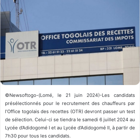
y
e
r
u
n
c
o
u
r
r
i
e
©Newsoftogo-(Lomé, le 21 juin 2024)-Les candidats
l
présélectionnés pour le recrutement des chauffeurs par
l’Office togolais des recettes (OTR) devront passer un test
de sélection. Celui-ci se tiendra le samedi 6 juillet 2024 au
Lycée d’Adidogomé I et au Lycée d’Adidogomé II, à partir de
7h30 pour tous les candidats.