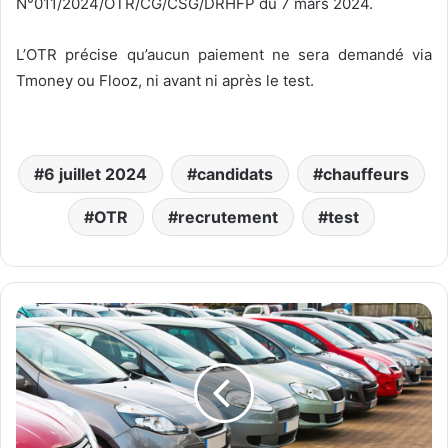
N°011/2024/OTR/CG/CSG/DRHFP du 7 mars 2024.
L’OTR précise qu’aucun paiement ne sera demandé via
Tmoney ou Flooz, ni avant ni après le test.
6 juillet 2024
candidats
chauffeurs
OTR
recrutement
test
T
o
g
o
:
L
'