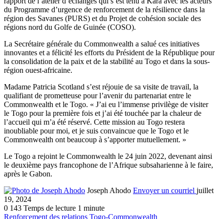
rapport de l’atelier d’échanges qui s’est tenu à Kara avec les acteurs
du Programme d’urgence de renforcement de la résilience dans la
région des Savanes (PURS) et du Projet de cohésion sociale des
régions nord du Golfe de Guinée (COSO).
La Secrétaire générale du Commonwealth a salué ces initiatives
innovantes et a félicité les efforts du Président de la République pour
la consolidation de la paix et de la stabilité au Togo et dans la sous-
région ouest-africaine.
Madame Patricia Scotland s’est réjouie de sa visite de travail, la
qualifiant de prometteuse pour l’avenir du partenariat entre le
Commonwealth et le Togo. « J’ai eu l’immense privilège de visiter
le Togo pour la première fois et j’ai été touchée par la chaleur de
l’accueil qui m’a été réservé. Cette mission au Togo restera
inoubliable pour moi, et je suis convaincue que le Togo et le
Commonwealth ont beaucoup à s’apporter mutuellement. »
Le Togo a rejoint le Commonwealth le 24 juin 2022, devenant ainsi
le deuxième pays francophone de l’Afrique subsaharienne à le faire,
après le Gabon.
Joseph Ahodo
Envoyer un courriel
juillet
19, 2024
0
143
Temps de lecture 1 minute
Renforcement des relations Togo-Commonwealth