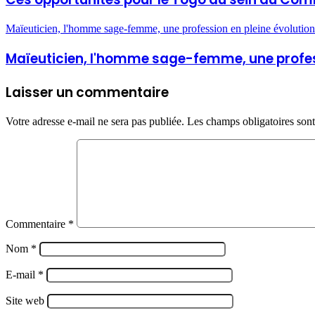
Maïeuticien, l'homme sage-femme, une profession en pleine évolution
Maïeuticien, l'homme sage-femme, une profess
Laisser un commentaire
Votre adresse e-mail ne sera pas publiée.
Les champs obligatoires son
Commentaire
*
Nom
*
E-mail
*
Site web