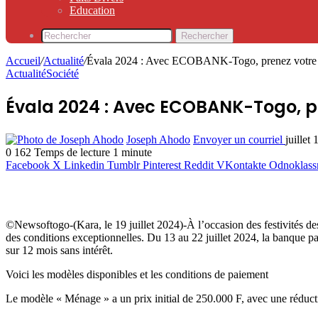
Education
Rechercher
Accueil
/
Actualité
/
Évala 2024 : Avec ECOBANK-Togo, prenez votre 
Actualité
Société
Évala 2024 : Avec ECOBANK-Togo, p
Joseph Ahodo
Envoyer un courriel
juillet
0
162
Temps de lecture 1 minute
Facebook
X
Linkedin
Tumblr
Pinterest
Reddit
VKontakte
Odnoklass
©Newsoftogo-(Kara, le 19 juillet 2024)-À l’occasion des festivit
des conditions exceptionnelles. Du 13 au 22 juillet 2024, la banque p
sur 12 mois sans intérêt.
Voici les modèles disponibles et les conditions de paiement
Le modèle « Ménage » a un prix initial de 250.000 F, avec une réducti