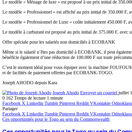
Le modèle « Ménage de luxe » est proposé à un prix initial de 350.000
Le modèle « Professionnel » est affiché au prix initial de 350.000 F,
Le modèle « Professionnel de Luxe » coûte initialement 450.000 F, av
Le modèle à carburant est proposé au prix initial de 375.000 F, avec u
Offre spéciale pour les salariés non domiciliés à ECOBANK
Même si le salarié n’êtes pas domicilié à ECOBANK, il peut également
bénéficie également d’une réduction de 100.000 F sur toute précomma
C’est le moment idéal pour vous équiper avec la machine FOUFOUMIX q
et de facilités de paiement offertes par ECOBANK-TOGO.
Joseph AHODO depuis Kara
Joseph Ahodo
Envoyer un courriel
juillet
0
162
Temps de lecture 1 minute
Facebook
X
Linkedin
Tumblr
Pinterest
Reddit
VKontakte
Odnoklass
Partager
Facebook
X
Linkedin
Tumblr
Pinterest
Reddit
VKontakte
Odnoklass
Ces opportunités pour le Togo au sein du Commonwealth
Ces opportunités pour le Togo au sein du C