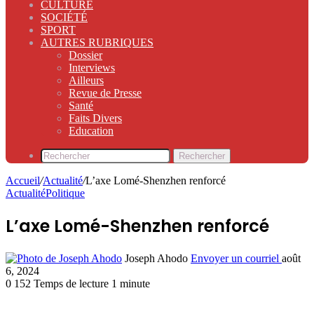
CULTURE
SOCIÉTÉ
SPORT
AUTRES RUBRIQUES
Dossier
Interviews
Ailleurs
Revue de Presse
Santé
Faits Divers
Education
Rechercher
Accueil
/
Actualité
/
L’axe Lomé-Shenzhen renforcé
Actualité
Politique
L’axe Lomé-Shenzhen renforcé
Joseph Ahodo
Envoyer un courriel
août
6, 2024
0
152
Temps de lecture 1 minute