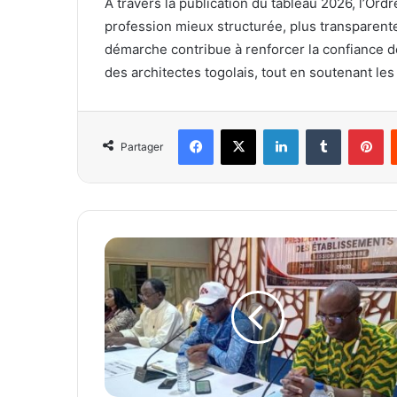
À travers la publication du tableau 2026, l’Or
profession mieux structurée, plus transparente
démarche contribue à renforcer la confiance 
des architectes togolais, tout en soutenant l
Facebook
X
Linkedin
Tumblr
Pinterest
Partager
E
n
s
e
i
g
n
e
m