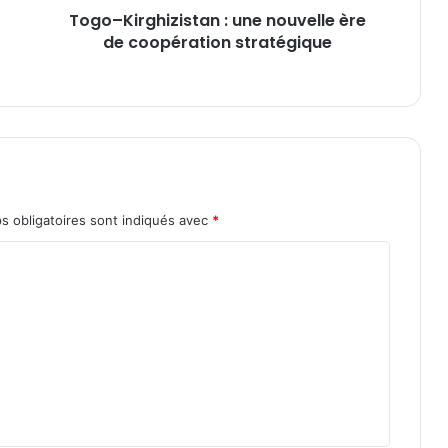
Togo–Kirghizistan : une nouvelle ère
h
de coopération stratégique
i
z
i
s
t
a
n
:
u
s obligatoires sont indiqués avec
*
n
e
n
o
u
v
e
l
l
e
è