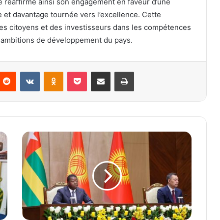
dre réaffirme ainsi son engagement en faveur d’une
 et davantage tournée vers l’excellence. Cette
des citoyens et des investisseurs dans les compétences
es ambitions de développement du pays.
Reddit
VKontakte
Odnoklassniki
Pocket
Partager par email
Imprimer
T
o
g
o
–
K
i
r
g