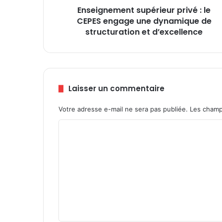
Enseignement supérieur privé : le
e
CEPES engage une dynamique de
n
t
structuration et d’excellence
s
u
p
é
r
Laisser un commentaire
i
e
Votre adresse e-mail ne sera pas publiée.
Les champ
u
r
C
p
o
r
i
m
v
m
é
:
e
l
n
e
t
C