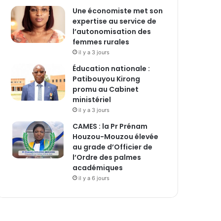
Une économiste met son
expertise au service de
l’autonomisation des
femmes rurales
il y a 3 jours
Éducation nationale :
Patibouyou Kirong
promu au Cabinet
ministériel
il y a 3 jours
CAMES : la Pr Prénam
Houzou-Mouzou élevée
au grade d’Officier de
l’Ordre des palmes
académiques
il y a 6 jours