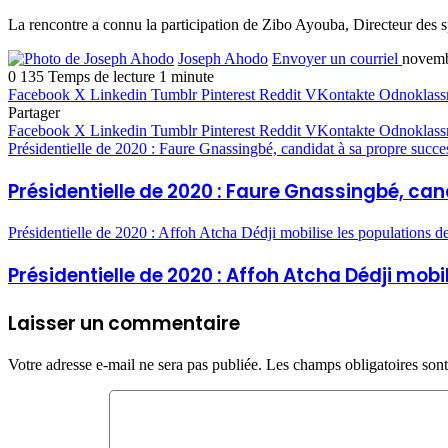
La rencontre a connu la participation de Zibo Ayouba, Directeur des spo
Joseph Ahodo
Envoyer un courriel
novemb
0
135
Temps de lecture 1 minute
Facebook
X
Linkedin
Tumblr
Pinterest
Reddit
VKontakte
Odnoklass
Partager
Facebook
X
Linkedin
Tumblr
Pinterest
Reddit
VKontakte
Odnoklass
Présidentielle de 2020 : Faure Gnassingbé, candidat à sa propre succe
Présidentielle de 2020 : Faure Gnassingbé, ca
Présidentielle de 2020 : Affoh Atcha Dédji mobilise les populations 
Présidentielle de 2020 : Affoh Atcha Dédji mob
Laisser un commentaire
Votre adresse e-mail ne sera pas publiée.
Les champs obligatoires son