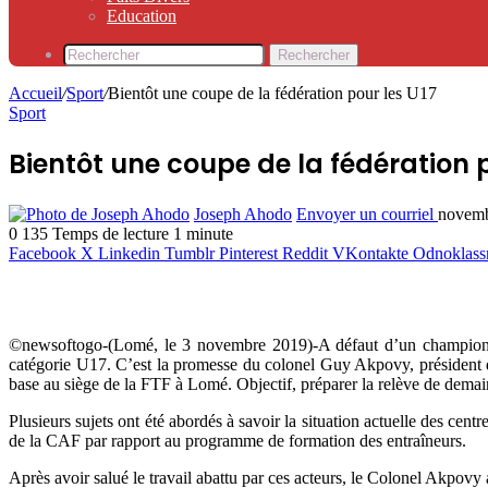
Education
Rechercher
Accueil
/
Sport
/
Bientôt une coupe de la fédération pour les U17
Sport
Bientôt une coupe de la fédération p
Joseph Ahodo
Envoyer un courriel
novemb
0
135
Temps de lecture 1 minute
Facebook
X
Linkedin
Tumblr
Pinterest
Reddit
VKontakte
Odnoklass
©newsoftogo-(Lomé, le 3 novembre 2019)-A défaut d’un championnat 
catégorie U17. C’est la promesse du colonel Guy Akpovy, président de 
base au siège de la FTF à Lomé. Objectif, préparer la relève de demai
Plusieurs sujets ont été abordés à savoir la situation actuelle des cen
de la CAF par rapport au programme de formation des entraîneurs.
Après avoir salué le travail abattu par ces acteurs, le Colonel Akpovy a