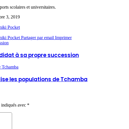
rts scolaires et universitaires.
re 3, 2019
niki
Pocket
niki
Pocket
Partager par email
Imprimer
ssion
ndidat à sa propre succession
de Tchamba
ilise les populations de Tchamba
t indiqués avec
*