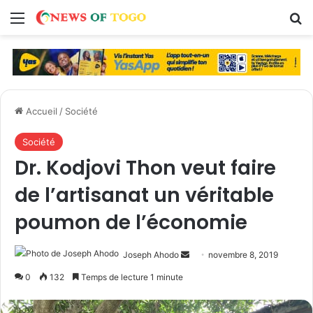
Menu
R
Accueil
/
Société
Société
Dr. Kodjovi Thon veut faire
de l’artisanat un véritable
poumon de l’économie
Joseph Ahodo
E
novembre 8, 2019
n
0
132
Temps de lecture 1 minute
v
o