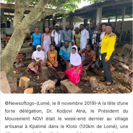
y
e
r
u
n
c
o
u
r
r
i
e
l
©Newsoftogo-(Lomé, le 8 novembre 2019)-A la tête d’une
forte délégation, Dr. Kodjovi Atna, le Président du
Mouvement NOVI était le week-end dernier au village
artisanal à Kpalimé dans le Kloto (120km de Lomé), une