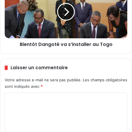
q
e
u
n
e
t
l
ô
s
t
5
D
0
a
0
Bientôt Dangoté va s’installer au Togo
n
T
g
o
o
g
t
Laisser un commentaire
o
é
l
v
Votre adresse e-mail ne sera pas publiée.
Les champs obligatoires
a
a
sont indiqués avec
*
i
s
s
’
C
o
i
n
n
o
t
s
m
p
t
m
e
a
r
l