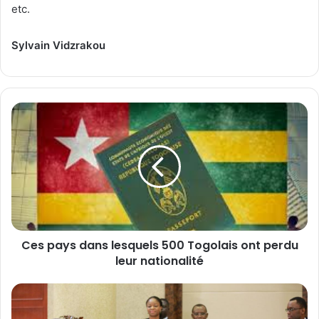
etc.
Sylvain Vidzrakou
C
e
s
p
a
y
s
d
a
Ces pays dans lesquels 500 Togolais ont perdu
n
leur nationalité
s
l
e
B
s
i