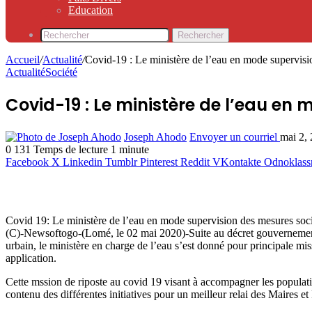
Education
Rechercher
Accueil
/
Actualité
/
Covid-19 : Le ministère de l’eau en mode supervisi
Actualité
Société
Covid-19 : Le ministère de l’eau en
Joseph Ahodo
Envoyer un courriel
mai 2,
0
131
Temps de lecture 1 minute
Facebook
X
Linkedin
Tumblr
Pinterest
Reddit
VKontakte
Odnoklass
Covid 19: Le ministère de l’eau en mode supervision des mesures soc
(C)-Newsoftogo-(Lomé, le 02 mai 2020)-Suite au décret gouvernemental
urbain, le ministère en charge de l’eau s’est donné pour principale mi
application.
Cette mssion de riposte au covid 19 visant à accompagner les population
contenu des différentes initiatives pour un meilleur relai des Maires et