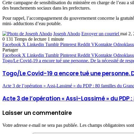
Cette campagne de sensibilisation du ministère en charge de l’eau a si
des branchements sociaux dans les prefectures.
Pour rappel, l’accompagnement du gouvernement concerne la gratuité de
mini- adductions d’eau potable.
Joseph Ahodo
Envoyer un courriel
mai 2,
0
131
Temps de lecture 1 minute
Facebook
X
Linkedin
Tumblr
Pinterest
Reddit
VKontakte
Odnoklass
Partager
Facebook
X
Linkedin
Tumblr
Pinterest
Reddit
VKontakte
Odnoklass
Togo/Le Covid-19 a encore tué une personne. De la nécessité de respec
Togo/Le Covid-19 a encore tué une personne. De
Acte 3 de l’opération « Assi-Lassimé » du PDP : 80 familles du Grand
Acte 3 de l’opération « Assi-Lassimé » du PDP 
Laisser un commentaire
Votre adresse e-mail ne sera pas publiée.
Les champs obligatoires son