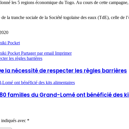
llonné les 5 regions économique du Togo. Au cours de cette campagne, cer
 la tranche sociale de la Société togolaise des eaux (TdE), celle de l
 2020
niki
Pocket
niki
Pocket
Partager par email
Imprimer
ter les règles barrières
 la nécessité de respecter les règles barrières
-Lomé ont bénéficié des kits alimentaires
: 80 familles du Grand-Lomé ont bénéficié des k
t indiqués avec
*