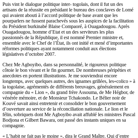
Puis vint le dialogue politique inter- togolais, dont il fut un des
artisans de la réussite en présidant le bureau des conclaves de Lomé
qui avaient abouti à l’accord politique de base avant que les
pourparlers ne fussent parachevés sous les auspices de la facilitation
du Président burkinabé Blaise Compaoré, à Ouagadougou. Après
Ouagadougou, homme d’Etat et un des serviteurs les plus
passionnés de la République, il est nommé Premier ministre et,
ensemble avec le Chef de l’État, ils ont initié et mené d’importantes
réformes politiques ayant notamment conduit aux élections
législatives d’octobre 2007.
Chez Me Agboyibo, dans sa personnalité, le rigoureux politique
côtoie le bon vivant et le fin gourmet. De nombreuses péripéties et
anecdotes en portent illustrations. Je me souviendrai encore
longtemps, avec quelques autres, des ignames grillées, les«colico » à
la togolaise, agrémentés de différents breuvages, généralement en
compagnie du « Lion », du grand frère Assouma, de Me Hégbor, de
vénérée mémoire, et de Monsieur Tchakondo. Le Bélier noir de
Kouvé savait ainsi entretenir et consolider le bon gouvernement
d’ouverture au service de la réconciliation nationale. Le lion et le
félin, sobriquets dont Me Agboyibo avait affublé les ministres Pascal
Bodjona et Gilbert Bawara, ont passé des instants uniques en sa
compagnie.
« L’habit ne fait pas le moine », dira le Grand Maître. Qui d’entre