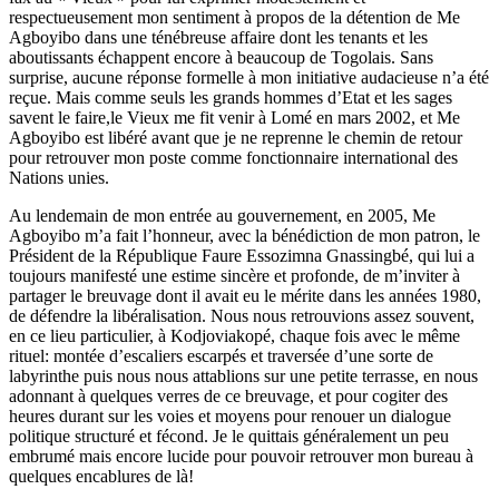
respectueusement mon sentiment à propos de la détention de Me
Agboyibo dans une ténébreuse affaire dont les tenants et les
aboutissants échappent encore à beaucoup de Togolais. Sans
surprise, aucune réponse formelle à mon initiative audacieuse n’a été
reçue. Mais comme seuls les grands hommes d’Etat et les sages
savent le faire,le Vieux me fit venir à Lomé en mars 2002, et Me
Agboyibo est libéré avant que je ne reprenne le chemin de retour
pour retrouver mon poste comme fonctionnaire international des
Nations unies.
Au lendemain de mon entrée au gouvernement, en 2005, Me
Agboyibo m’a fait l’honneur, avec la bénédiction de mon patron, le
Président de la République Faure Essozimna Gnassingbé, qui lui a
toujours manifesté une estime sincère et profonde, de m’inviter à
partager le breuvage dont il avait eu le mérite dans les années 1980,
de défendre la libéralisation. Nous nous retrouvions assez souvent,
en ce lieu particulier, à Kodjoviakopé, chaque fois avec le même
rituel: montée d’escaliers escarpés et traversée d’une sorte de
labyrinthe puis nous nous attablions sur une petite terrasse, en nous
adonnant à quelques verres de ce breuvage, et pour cogiter des
heures durant sur les voies et moyens pour renouer un dialogue
politique structuré et fécond. Je le quittais généralement un peu
embrumé mais encore lucide pour pouvoir retrouver mon bureau à
quelques encablures de là!