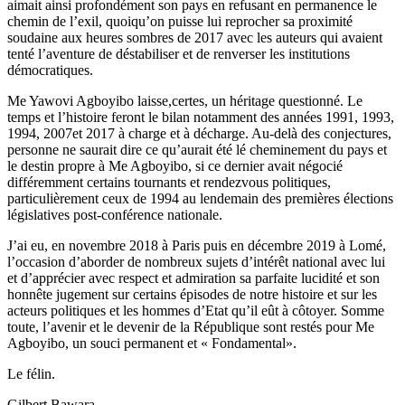
aimait ainsi profondément son pays en refusant en permanence le
chemin de l’exil, quoiqu’on puisse lui reprocher sa proximité
soudaine aux heures sombres de 2017 avec les auteurs qui avaient
tenté l’aventure de déstabiliser et de renverser les institutions
démocratiques.
Me Yawovi Agboyibo laisse,certes, un héritage questionné. Le
temps et l’histoire feront le bilan notamment des années 1991, 1993,
1994, 2007et 2017 à charge et à décharge. Au-delà des conjectures,
personne ne saurait dire ce qu’aurait été lé cheminement du pays et
le destin propre à Me Agboyibo, si ce dernier avait négocié
différemment certains tournants et rendezvous politiques,
particulièrement ceux de 1994 au lendemain des premières élections
législatives post-conférence nationale.
J’ai eu, en novembre 2018 à Paris puis en décembre 2019 à Lomé,
l’occasion d’aborder de nombreux sujets d’intérêt national avec lui
et d’apprécier avec respect et admiration sa parfaite lucidité et son
honnête jugement sur certains épisodes de notre histoire et sur les
acteurs politiques et les hommes d’Etat qu’il eût à côtoyer. Somme
toute, l’avenir et le devenir de la République sont restés pour Me
Agboyibo, un souci permanent et « Fondamental».
Le félin.
Gilbert Bawara