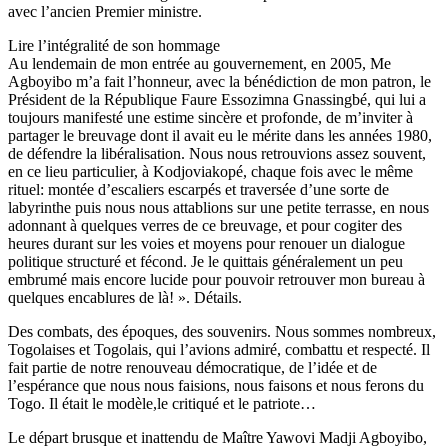
avec l’ancien Premier ministre.
Lire l’intégralité de son hommage
Au lendemain de mon entrée au gouvernement, en 2005, Me
Agboyibo m’a fait l’honneur, avec la bénédiction de mon patron, le
Président de la République Faure Essozimna Gnassingbé, qui lui a
toujours manifesté une estime sincère et profonde, de m’inviter à
partager le breuvage dont il avait eu le mérite dans les années 1980,
de défendre la libéralisation. Nous nous retrouvions assez souvent,
en ce lieu particulier, à Kodjoviakopé, chaque fois avec le même
rituel: montée d’escaliers escarpés et traversée d’une sorte de
labyrinthe puis nous nous attablions sur une petite terrasse, en nous
adonnant à quelques verres de ce breuvage, et pour cogiter des
heures durant sur les voies et moyens pour renouer un dialogue
politique structuré et fécond. Je le quittais généralement un peu
embrumé mais encore lucide pour pouvoir retrouver mon bureau à
quelques encablures de là! ». Détails.
Des combats, des époques, des souvenirs. Nous sommes nombreux,
Togolaises et Togolais, qui l’avions admiré, combattu et respecté. Il
fait partie de notre renouveau démocratique, de l’idée et de
l’espérance que nous nous faisions, nous faisons et nous ferons du
Togo. Il était le modèle,le critiqué et le patriote…
Le départ brusque et inattendu de Maître Yawovi Madji Agboyibo,