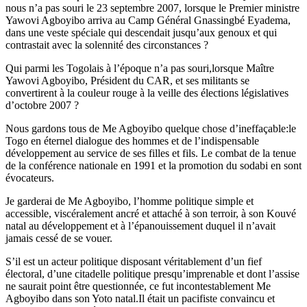
nous n’a pas souri le 23 septembre 2007, lorsque le Premier ministre
Yawovi Agboyibo arriva au Camp Général Gnassingbé Eyadema,
dans une veste spéciale qui descendait jusqu’aux genoux et qui
contrastait avec la solennité des circonstances ?
Qui parmi les Togolais à l’époque n’a pas souri,lorsque Maître
Yawovi Agboyibo, Président du CAR, et ses militants se
convertirent à la couleur rouge à la veille des élections législatives
d’octobre 2007 ?
Nous gardons tous de Me Agboyibo quelque chose d’ineffaçable:le
Togo en éternel dialogue des hommes et de l’indispensable
développement au service de ses filles et fils. Le combat de la tenue
de la conférence nationale en 1991 et la promotion du sodabi en sont
évocateurs.
Je garderai de Me Agboyibo, l’homme politique simple et
accessible, viscéralement ancré et attaché à son terroir, à son Kouvé
natal au développement et à l’épanouissement duquel il n’avait
jamais cessé de se vouer.
S’il est un acteur politique disposant véritablement d’un fief
électoral, d’une citadelle politique presqu’imprenable et dont l’assise
ne saurait point être questionnée, ce fut incontestablement Me
Agboyibo dans son Yoto natal.Il était un pacifiste convaincu et