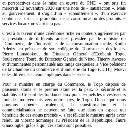
et perspectives dans la mise en œuvre du PND » ont pris fin
mercredi 12 novembre 2020 sur une note de « satisfaction ». Mais
au gouvernement, il s’agit d’un « échauffement », d’un exercice
continu car dit-il, la promotion de la consommation des produits et
services locaux ne s’arrêtera pas.
C’est à la faveur d’une cérémonie riche en couleurs agrémentée par
la prestation de différents artistes présidée par le ministre du
Commerce, de l’industrie et de la consommation locale, Kodjo
Adedze en présence de son collègue du Tourisme et des loisirs,
Pierre Lamadokou, du Directeur Général d’Ecobank Togo,
Souleymane Touré, du Directeur Général de Nioto, Thierry Awesso
et d’imminentes personnalités aux rangs desquelles le Vice-président
de la Chambre du commerce et d’industrie du Togo (CCIT), Moevi
et les différents acteurs impliqués dans le secteur.
Pour le ministre en charge du Commerce, le Togo dispose de
plusieurs atouts et le premier atout est la paix, la sécurité et la
stabilité. « Ce sont des fondamentaux pour lesquels les investisseurs
font des mouvements vers notre pays, le Togo. De ce que nous
pouvons obtenir localement, la transformation et la
commercialisation ne peuvent se faire que dans un espace qui
bénéficie de ces atouts précités », s’est félicité le ministre après avoir
rendu un vibrant hommage au Président de la République, Faure
Gnassingbé, grâce à qui, ces atouts sont possibles.