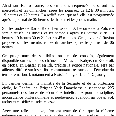
Ainsi sur Radio Lomé, ces entretiens séquencés passeront les
mercredis et les dimanches, après les journaux de 12 h 30 minutes,
19 heures et 22 heures. La rediffusion, quant à elle, est programmée
après le journal de 06 heures, les lundis et les jeudis matin.
Sur les ondes de Radio Kara, l’émission « A l’écoute de la Police »
sera diffusée les lundis et les samedis après les journaux de 13
heures, 19 heures 30 et 21 heures 45 minutes. Ceci, avec rediffusion
projetée sur les mardis et les dimanches après le journal de 06
heures.
Ce programme de sensibilisations et de conseils, également
disponible sur les mêmes chaînes en Mina, en Kabyè, en Kotokoli,
en Moba, en Bassar et en Ifê, précise la Police nationale, sera par
ailleurs, diffusé sur les radios communautaires sur toute l’étendue du
territoire national, notamment à Notsè, à Pagouda et à Dapaong.
En Janvier dernier, le ministre de la Sécurité et de la protection
civile, le Général de Brigade Yark Damehame a sanctionné 225
personnels des forces de sécurité « indélicats » pour indiscipline,
inconscience professionnelle et négligence, abandon au poste, vol,
racket et cupidité et indélicatesse.
Avec une telle initiative, l’on est tenté de dire que la réforme
entamée par les plus hautes autorités, est en marche et ceci pour le