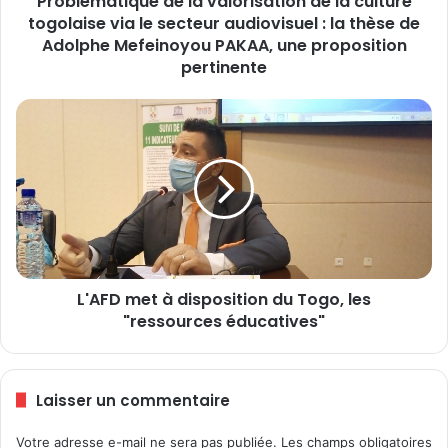
Problématique de la valorisation de la culture
togolaise via le secteur audiovisuel : la thèse de
q
u
Adolphe Mefeinoyou PAKAA, une proposition
e
pertinente
d
e
L
l
'
a
A
v
F
a
D
l
m
o
e
r
t
i
à
s
L'AFD met à disposition du Togo, les
d
a
"ressources éducatives"
i
t
s
i
p
o
o
Laisser un commentaire
n
s
d
i
e
Votre adresse e-mail ne sera pas publiée.
Les champs obligatoires
t