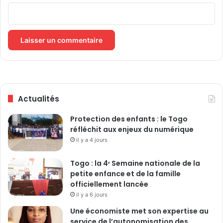
l
c
e
e
s
s
e
é
c
d
t
u
e
c
u
a
r
t
a
Actualités
i
u
v
Protection des enfants : le Togo
d
e
réfléchit aux enjeux du numérique
i
s
o
il y a 4 jours
"
v
i
Togo : la 4ᵉ Semaine nationale de la
s
petite enfance et de la famille
u
officiellement lancée
e
il y a 6 jours
l
Une économiste met son expertise au
:
service de l’autonomisation des
l