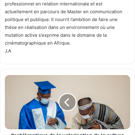
professionnel en relation internationale et est
actuellement en parcours de Master en communication
politique et publique. Il nourrit l’ambition de faire une
thèse en réalisation dans un environnement où une
mutation active s’exprime dans le domaine de la
cinématographique en Afrique.
J.A
P
r
o
b
l
é
m
a
t
i