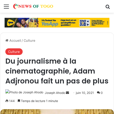
Menu
R
Accueil
/
Culture
Culture
Du journalisme à la
cinematographie, Adam
Adjronou fait un pas de plus
Joseph Ahodo
E
juin 10, 2021
0
n
144
Temps de lecture 1 minute
v
o