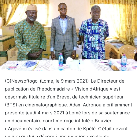
y
e
r
u
n
c
o
u
r
r
i
(C)Newsoftogo-(Lomé, le 9 mars 2021)-Le Directeur de
e
publication de l’hebdomadaire « Vision d’Afrique » est
l
désormais titulaire d’un Brevet de technicien supérieur
(BTS) en cinématographique. Adam Adronou a brillamment
présenté jeudi 4 mars 2021 à Lomé lors de sa soutenance
un documentaire court métrage intitulé « Bouvier
d’Agavé » réalisé dans un canton de Kpélé. C’était devant
un jury qui lui a décerné une mention excellente.