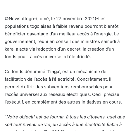
v
o
y
©Newsoftogo-(Lomé, le 27 novembre 2021)-Les
e
populations togolaises à faible revenu pourront bientôt
r
bénéficier davantage d’un meilleur accès à l’énergie. Le
u
gouvernement, réuni en conseil des ministres samedi à
n
kara, a acté via l’adoption d’un décret, la création d’un
c
fonds pour l’accès universel à l’électricité.
o
u
Ce fonds dénommé ‘
Tinga
’, est un mécanisme de
r
facilitation de l’accès à l’électricité. Concrètement, il
r
permet d’offrir des subventions remboursables pour
i
l’accès universel aux réseaux électriques. Ceci, précise
e
l
l’exécutif, en complément des autres initiatives en cours.
“
Notre objectif est de fournir, à tous les citoyens, quel que
soit leur niveau de vie, un accès à une électricité fiable à