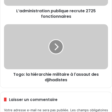
s
L’administration publique recrute 2725
t
fonctionnaires
r
a
t
T
i
o
o
g
n
o
p
:
u
l
b
a
l
h
i
i
q
Togo: la hiérarchie militaire à l'assaut des
é
u
djihadistes
r
e
a
r
r
e
c
Laisser un commentaire
c
h
r
i
Votre adresse e-mail ne sera pas publiée.
Les champs obligatoires
u
e