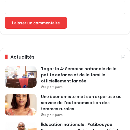
d
j
i
h
a
d
i
s
t
Actualités
e
s
Togo : la 4ᵉ Semaine nationale de la
petite enfance et de la famille
officiellement lancée
il y a 2 jours
Une économiste met son expertise au
service de l’autonomisation des
femmes rurales
il y a 2 jours
Éducation nationale : Patibouyou