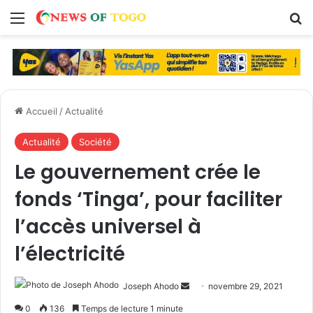
Menu
R
Accueil
/
Actualité
Actualité
Société
Le gouvernement crée le
fonds ‘Tinga’, pour faciliter
l’accès universel à
l’électricité
Joseph Ahodo
E
novembre 29, 2021
n
0
136
Temps de lecture 1 minute