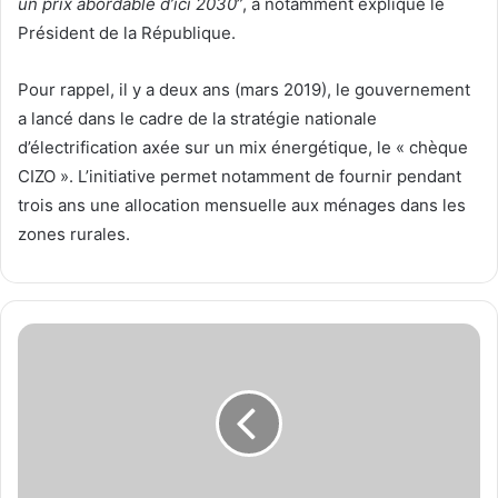
un prix abordable d’ici 2030
”, a notamment expliqué le
Président de la République.
Pour rappel, il y a deux ans (mars 2019), le gouvernement
a lancé dans le cadre de la stratégie nationale
d’électrification axée sur un mix énergétique, le « chèque
CIZO ». L’initiative permet notamment de fournir pendant
trois ans une allocation mensuelle aux ménages dans les
zones rurales.
L
’
a
d
m
i
n
i