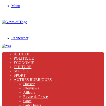
Menu
Rechercher
ACCUEIL
POLITIQUE
ECONOMIE
CULTURE
SOCIÉTÉ
SPORT
AUTRES RUBRIQUES
Dossier
Interviews
Ailleurs
Revue de Presse
Santé
Faits Divers