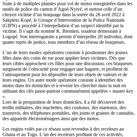
Suite à de multiples plaintes pour vol de motos enregistrées dans les
unités de police du canton d’Agoè-Nyivé, et surtout celle d’un
citoyen victime d’un braquage dans la soirée du 28 avril 2022 à
Sakpleto Kopé, le Groupe d’Intervention de la Police Nationale
(GIPN) a procédé à l’interpellation d’un suspect identifié par la
victime. Il s’agit du nommé K. Bientien, soudeur demeurant à
Logopé. Son interrogatoire a permis d’interpeller 20 individus, dont
quatre repris de justice, tous membres d’un réseau de braqueurs.
L’un de leurs modes opératoires consiste à positionner des jeunes
filles dans des coins de rue pour appâter leurs victimes. Dès que
leurs cibles approchent ces filles pour une discussion, ces braqueurs
surgissent de l’obscurité pour engager une bagarre, et profitent de
l’attroupement pour les dépouiller de leurs objets de valeurs et de
leurs engins. Un autre mode opératoire consiste à identifier des
motos dans les domiciles et à revenir les chercher dans la nuit en
utilisant des clés passe-partout communément appelées « master key
».
Lors de la perquisition de leurs domiciles, il a été découvert des
treillis militaires, des machettes, des couteaux, des marteaux, des
tournevis, des téléphones portables, des joints et graines de cannabis,
des appareils électroménagers ainsi que des motos.
Les engins volés par ce réseau sont revendus à des receleurs au
Ghana et au Togo. L’un des receleurs profitant de ces activités,