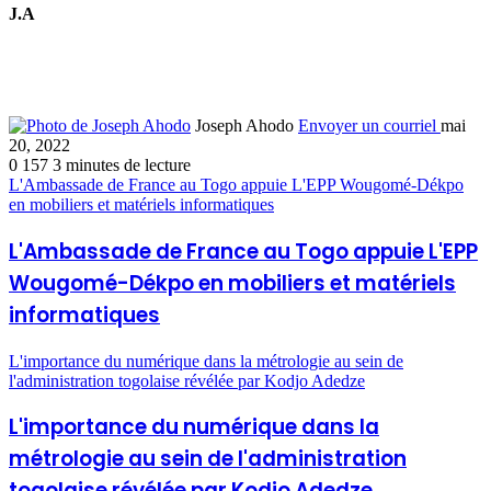
J.A
Joseph Ahodo
Envoyer un courriel
mai
20, 2022
0
157
3 minutes de lecture
L'Ambassade de France au Togo appuie L'EPP Wougomé-Dékpo
en mobiliers et matériels informatiques
L'Ambassade de France au Togo appuie L'EPP
Wougomé-Dékpo en mobiliers et matériels
informatiques
L'importance du numérique dans la métrologie au sein de
l'administration togolaise révélée par Kodjo Adedze
L'importance du numérique dans la
métrologie au sein de l'administration
togolaise révélée par Kodjo Adedze