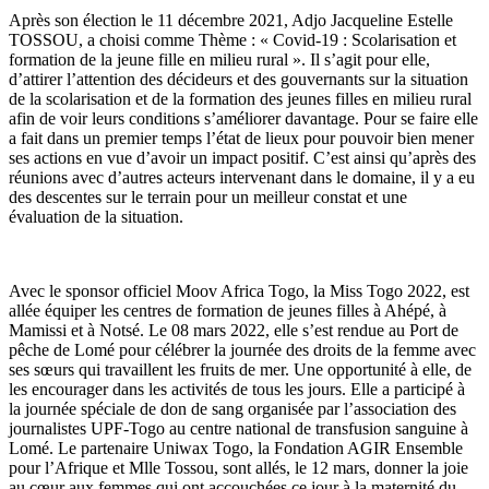
Après son élection le 11 décembre 2021, Adjo Jacqueline Estelle
TOSSOU, a choisi comme Thème : « Covid-19 : Scolarisation et
formation de la jeune fille en milieu rural ». Il s’agit pour elle,
d’attirer l’attention des décideurs et des gouvernants sur la situation
de la scolarisation et de la formation des jeunes filles en milieu rural
afin de voir leurs conditions s’améliorer davantage. Pour se faire elle
a fait dans un premier temps l’état de lieux pour pouvoir bien mener
ses actions en vue d’avoir un impact positif. C’est ainsi qu’après des
réunions avec d’autres acteurs intervenant dans le domaine, il y a eu
des descentes sur le terrain pour un meilleur constat et une
évaluation de la situation.
Avec le sponsor officiel Moov Africa Togo, la Miss Togo 2022, est
allée équiper les centres de formation de jeunes filles à Ahépé, à
Mamissi et à Notsé. Le 08 mars 2022, elle s’est rendue au Port de
pêche de Lomé pour célébrer la journée des droits de la femme avec
ses sœurs qui travaillent les fruits de mer. Une opportunité à elle, de
les encourager dans les activités de tous les jours. Elle a participé à
la journée spéciale de don de sang organisée par l’association des
journalistes UPF-Togo au centre national de transfusion sanguine à
Lomé. Le partenaire Uniwax Togo, la Fondation AGIR Ensemble
pour l’Afrique et Mlle Tossou, sont allés, le 12 mars, donner la joie
au cœur aux femmes qui ont accouchées ce jour à la maternité du